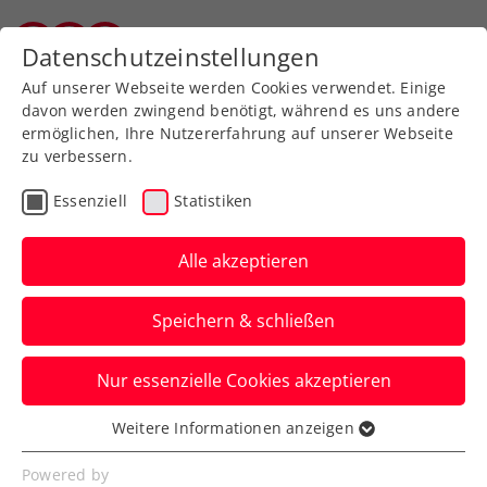
Zurück zur Newsübersicht
Datenschutzeinstellungen
Vorarlberger Tennisverband
Auf unserer Webseite werden Cookies verwendet. Einige
davon werden zwingend benötigt, während es uns andere
ermöglichen, Ihre Nutzererfahrung auf unserer Webseite
zu verbessern.
Turniere
ATP
Essenziell
Statistiken
Red Bull BassLine 2024:
Zverev kann seinen Titel
Alle akzeptieren
verteidigen
Speichern & schließen
Der deutsche Weltranglistendritte
Nur essenzielle Cookies akzeptieren
triumphiert wie 2023 beim coolen
Aufwärmturnier zum ATP-Event in Wien.
Weitere Informationen anzeigen
Essenziell
Verfasst von: Presseaussendung / Redaktion, 19.10.2024
Essenzielle Cookies werden für grundlegende
Powered by