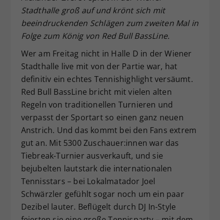
Stadthalle groß auf und krönt sich mit
Dieser Wert speichert Ihre Consent-
beeindruckenden Schlägen zum zweiten Mal in
Einstellungen. Unter anderem eine
zufällig generierte ID, für die
Folge zum König von Red Bull BassLine.
Zweck
historische Speicherung Ihrer
Wer am Freitag nicht in Halle D in der Wiener
vorgenommen Einstellungen, falls der
Stadthalle live mit von der Partie war, hat
Webseiten-Betreiber dies eingestellt
hat.
definitiv ein echtes Tennishighlight versäumt.
Red Bull BassLine bricht mit vielen alten
Regeln von traditionellen Turnieren und
verpasst der Sportart so einen ganz neuen
Anstrich. Und das kommt bei den Fans extrem
gut an. Mit 5300 Zuschauer:innen war das
Tiebreak-Turnier ausverkauft, und sie
bejubelten lautstark die internationalen
Tennisstars – bei Lokalmatador Joel
Schwärzler gefühlt sogar noch um ein paar
Dezibel lauter. Beflügelt durch DJ In-Style
feierten sie eine große Tennisparty – mit dem