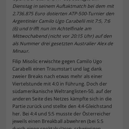
Dienstag in seinem Auftaktmatch bei dem mit
Dieser Wert speichert Ihre Consent-
2.736.875 Euro dotierten ATP-500-Turnier den
Einstellungen. Unter anderem eine
zufällig generierte ID, für die
Argentinier Camilo Ugo Carabelli mit 7:5, 7:6
Zweck
historische Speicherung Ihrer
(6) und trifft nun im Achtelfinale am
vorgenommen Einstellungen, falls der
Mittwochabend (nicht vor 20:15 Uhr) auf den
Webseiten-Betreiber dies eingestellt
als Nummer drei gesetzten Australier Alex de
hat.
Minaur.
Filip Misolic erwischte gegen Camilo Ugo
Carabelli einen Traumstart und lag dank
zweier Breaks nach etwas mehr als einer
Viertelstunde mit 4:0 in Führung. Doch der
südamerikanische Weltranglisten-50. auf der
anderen Seite des Netzes kämpfte sich in die
Partie zurück und stellte den 4:4-Gleichstand
her. Bei 4:4 und 5:5 musste der Österreicher
jeweils einen Breakball abwehren (bei 5:5
durch einen spektakulären, schwierigen