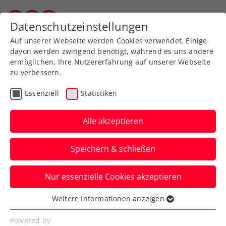
Zurück zur Newsübersicht
Datenschutzeinstellungen
Vorarlberger Tennisverband
Auf unserer Webseite werden Cookies verwendet. Einige
davon werden zwingend benötigt, während es uns andere
ermöglichen, Ihre Nutzererfahrung auf unserer Webseite
zu verbessern.
ATP
Turniere
Essenziell
Statistiken
Erste Bank Open: Misolic
zieht erstmals ins
Alle akzeptieren
Achtelfinale ein
Speichern & schließen
Österreichs Topspieler begeistert beim
Nur essenzielle Cookies akzeptieren
ATP-Turnier in der Wiener Stadthalle bei
seinem Auftaktsieg.
Weitere Informationen anzeigen
Essenziell
Verfasst von: Presseaussendung / Redaktion, 21.10.2025
Essenzielle Cookies werden für grundlegende
Powered by