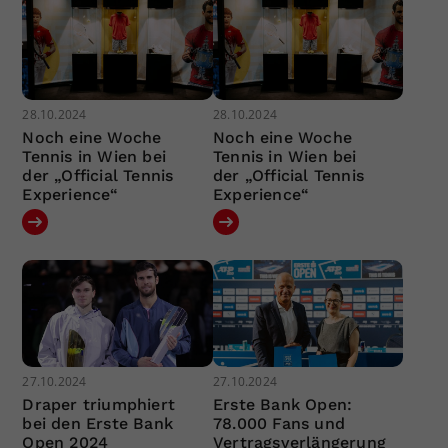
28.10.2024
28.10.2024
Noch eine Woche
Noch eine Woche
Tennis in Wien bei
Tennis in Wien bei
der „Official Tennis
der „Official Tennis
Experience“
Experience“
27.10.2024
27.10.2024
Draper triumphiert
Erste Bank Open:
bei den Erste Bank
78.000 Fans und
Open 2024
Vertragsverlängerung