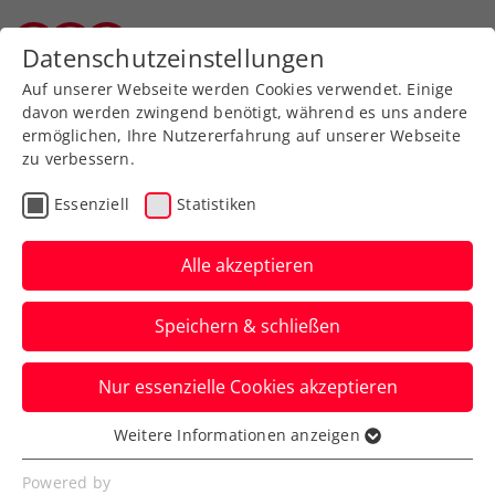
Datenschutzeinstellungen
Vorarlberger Tennisverband
Auf unserer Webseite werden Cookies verwendet. Einige
davon werden zwingend benötigt, während es uns andere
ermöglichen, Ihre Nutzererfahrung auf unserer Webseite
zu verbessern.
Turnierentsendungen im LZ
Essenziell
Statistiken
Alle akzeptieren
Speichern & schließen
Nur essenzielle Cookies akzeptieren
Ein
Betreuungskalender
für die Kaderathleten wird
Weitere Informationen anzeigen
halbjährlich vom Trainerteam erstellt.
Essenziell
Kaderathleten sind verpflichtet an Turnieren mit
Essenzielle Cookies werden für grundlegende
Powered by