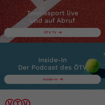
Tennissport live
und auf Abruf
ÖTV TV
Inside-In
Der Podcast des ÖTV
Inside-In