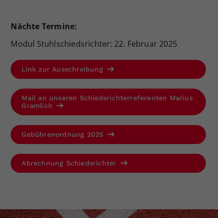
Dieser Wert speichert Ihre Consent-
Einstellungen. Unter anderem eine
Nächte Termine:
zufällig generierte ID, für die
Modul Stuhlschiedsrichter: 22. Februar 2025
Zweck
historische Speicherung Ihrer
vorgenommen Einstellungen, falls der
Webseiten-Betreiber dies eingestellt
Link zur Ausschreibung
hat.
Mail an unseren Schiedsrichterreferenten Marius
Gramlich
Gebührenordnung 2025
Abrechnung Schiedsrichter