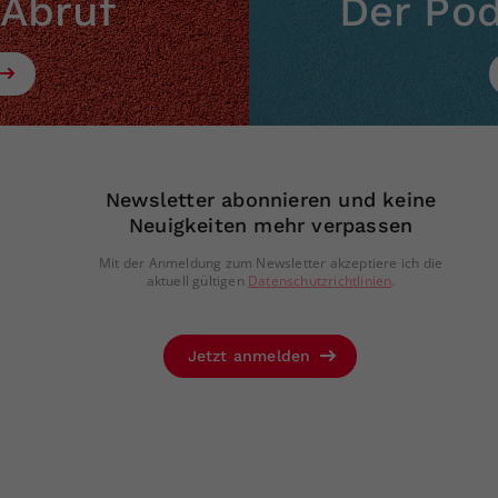
 Abruf
Der Po
Zweck
generierte ID, für die historische Speicherung
Ihrer vorgenommen Einstellungen, falls der
Webseiten-Betreiber dies eingestellt hat.
Newsletter abonnieren und keine
Neuigkeiten mehr verpassen
Mit der Anmeldung zum Newsletter akzeptiere ich die
aktuell gültigen
Datenschutzrichtlinien
.
Jetzt anmelden