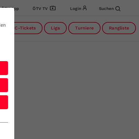
ÖTV App
ÖTV TV
Login
Suchen
den
DC-Tickets
Liga
Turniere
Rangliste