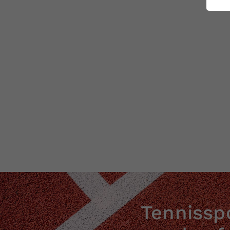
ei
S
Tennisspo