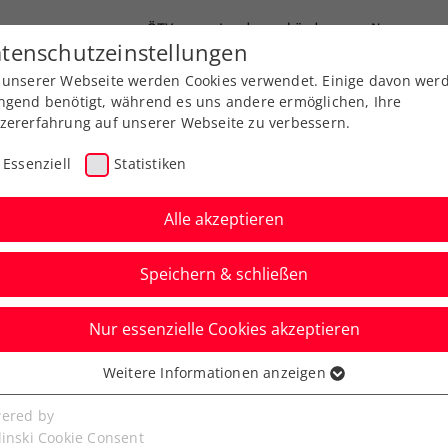
ÖTV
Landesverbände
News
tenschutzeinstellungen
 unserer Webseite werden Cookies verwendet. Einige davon wer
Ausbildung
Services
Über uns
ngend benötigt, während es uns andere ermöglichen, Ihre
zererfahrung auf unserer Webseite zu verbessern.
Essenziell
Statistiken
Alle akzeptieren
Speichern & schließen
d Förderung in Vorarlberg
Nur essenzielle Cookies akzeptieren
Weitere Informationen anzeigen
ssenziell
senzielle Cookies werden für grundlegende Funktionen der
ered by
bseite benötigt. Dadurch ist gewährleistet, dass die Webseite
linski Cookie Consent