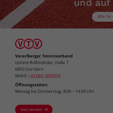
und auf
ÖTV TV
Vorarlberger Tennisverband
Untere Roßmähder, Halle 7
6850 Dornbirn
Mobil:
+43 660 1893974
Öffnungszeiten:
Montag bis Donnerstag: 8:00 – 14:00 Uhr
Mail senden