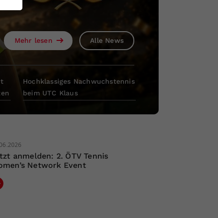
Mehr lesen
Mehr lesen
Mehr lesen
Mehr lesen
Alle News
Alle News
Alle News
Alle News
t
Hochklassiges Nachwuchstennis
ten
beim UTC Klaus
06.2026
tzt anmelden: 2. ÖTV Tennis
men’s Network Event