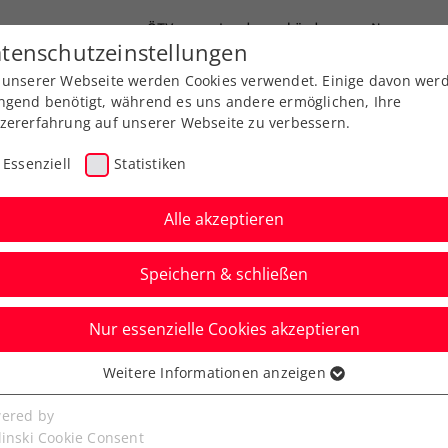
ÖTV
Landesverbände
News
tenschutzeinstellungen
 unserer Webseite werden Cookies verwendet. Einige davon wer
Ausbildung
Services
Über uns
ngend benötigt, während es uns andere ermöglichen, Ihre
zererfahrung auf unserer Webseite zu verbessern.
Essenziell
Statistiken
Alle akzeptieren
Speichern & schließen
Nur essenzielle Cookies akzeptieren
Weitere Informationen anzeigen
ssenziell
ic krönt sich erstmals 
senzielle Cookies werden für grundlegende Funktionen der
ered by
bseite benötigt. Dadurch ist gewährleistet, dass die Webseite
linski Cookie Consent