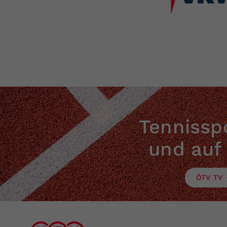
Tennisspo
und auf
ÖTV TV