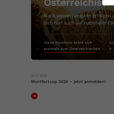
Österreichisch
ei
Nach seinen jüngsten Erfolgen a
sich nun auch auf nationaler Eb
S
Zoran Davidovic krönt sich
Sp
erstmals zum Österreichischen
II
Meister
Va
16.07.2026
Montfortcup 2026 – jetzt anmelden!