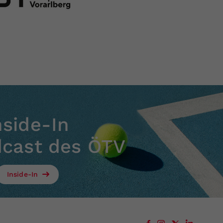
nside-In
dcast des ÖTV
Inside-In