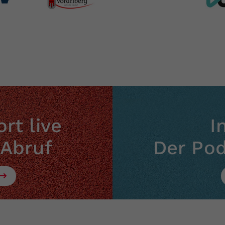
rt live
I
 Abruf
Der Po