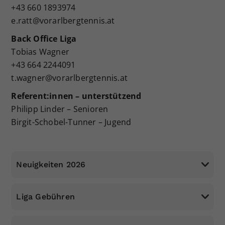
+43 660 1893974
Dieser Wert speichert Ihre Consent-
e.ratt@vorarlbergtennis.at
Einstellungen. Unter anderem eine
zufällig generierte ID, für die
Back Office Liga
Zweck
historische Speicherung Ihrer
Tobias Wagner
vorgenommen Einstellungen, falls der
+43 664 2244091
Webseiten-Betreiber dies eingestellt
t.wagner@vorarlbergtennis.at
hat.
Referent:innen – unterstützend
Philipp Linder – Senioren
Birgit-Schobel-Tunner – Jugend
Neuigkeiten 2026
Liga Gebühren
Gebühren 2026