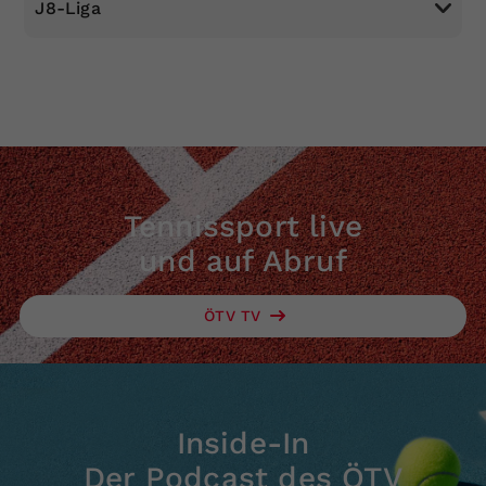
J8-Liga
Ende der Nachnennfrist ist am Montag, den 20.
April 2026, 20 Uhr
Tennissport live
und auf Abruf
ÖTV TV
Inside-In
Der Podcast des ÖTV