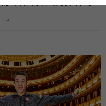
nwandfrei funktioniert.
 aller Zeiten schlägt im Hauptfeld des ATP-500-
Cookie-Informationen anzeigen
Name
cookie_optin
10.2024
Anbieter
tatistiken
Laufzeit
1 Jahr
Dieses Cookie wird verwendet, um Ihre Cookie-
Zweck
Einstellungen für diese Website zu speichern.
Name
SgCookieOptin.lastPreferences
Anbieter
Laufzeit
1 Jahr
Dieser Wert speichert Ihre Consent-
Einstellungen. Unter anderem eine zufällig