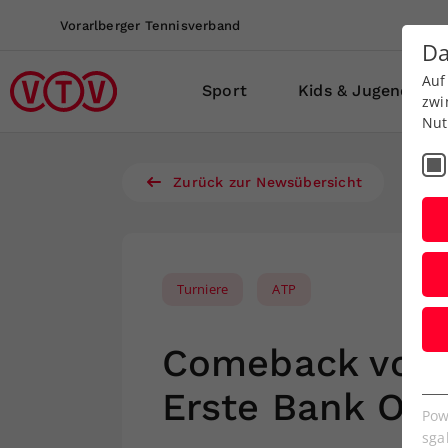
Vorarlberger Tennisverband
Da
Auf
Sport
Kids & Jugend
zwi
Nut
Zurück zur Newsübersicht
Turniere
ATP
Comeback von N
E
Erste Bank Op
Es
Pow
We
sga