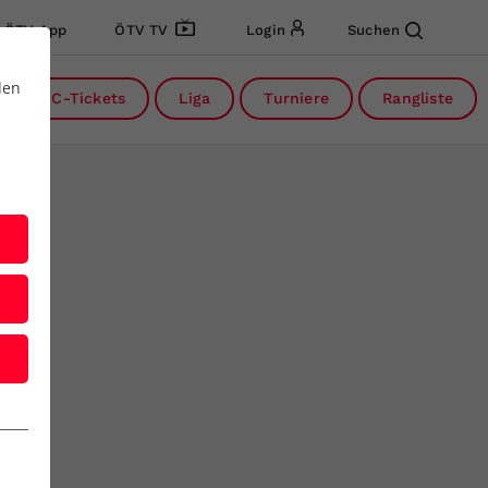
ÖTV App
ÖTV TV
Login
Suchen
den
DC-Tickets
Liga
Turniere
Rangliste