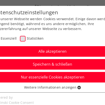
ÖTV
Landesverbände
News
tenschutzeinstellungen
 unserer Webseite werden Cookies verwendet. Einige davon wer
Ausbildung
Services
Über uns
ngend benötigt, während es uns andere ermöglichen, Ihre
zererfahrung auf unserer Webseite zu verbessern.
Essenziell
Statistiken
Alle akzeptieren
Speichern & schließen
Nur essenzielle Cookies akzeptieren
ishikori bei den
Weitere Informationen anzeigen
ssenziell
en
senzielle Cookies werden für grundlegende Funktionen der
ered by
bseite benötigt. Dadurch ist gewährleistet, dass die Webseite
linski Cookie Consent