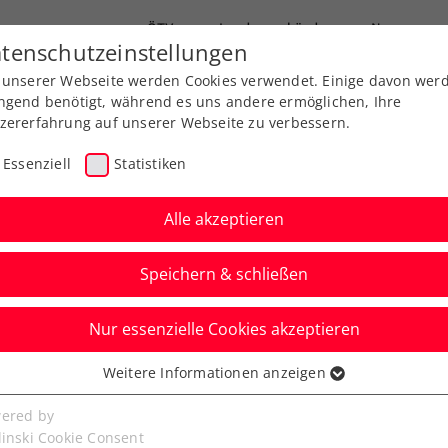
ÖTV
Landesverbände
News
tenschutzeinstellungen
 unserer Webseite werden Cookies verwendet. Einige davon wer
Ausbildung
Services
Über uns
ngend benötigt, während es uns andere ermöglichen, Ihre
zererfahrung auf unserer Webseite zu verbessern.
Essenziell
Statistiken
Alle akzeptieren
Speichern & schließen
Nur essenzielle Cookies akzeptieren
ine: Thiem hofft auf
Weitere Informationen anzeigen
ssenziell
 andere Überraschung“
senzielle Cookies werden für grundlegende Funktionen der
ered by
bseite benötigt. Dadurch ist gewährleistet, dass die Webseite
linski Cookie Consent