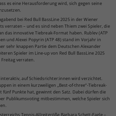
ass es eine Herausforderung wird, sich gegen seine
hzusetzen.
tagabend bei Red Bull BassLine 2025 in der Wiener
ts verraten – und es sind neben Thiem zwei Spieler, die
 an das innovative Tiebreak-Format haben. Rublev (ATP
en und Alexei Popyrin (ATP 48) stand im Vorjahr in
iner sehr knappen Partie dem Deutschen Alexander
iteren Spieler im Line-up von Red Bull BassLine 2025
Freitag verraten.
interaktiv, auf Schiedsrichter:innen wird verzichtet.
ruppen in einem kurzweiligen „Best-of-three“-Tiebreak-
 fünf Punkte hat, gewinnt den Satz. Dabei dürfen die
 per Publikumsvoting mitbestimmen, welche Spieler sich
en.
terreichs Tennis-Allzeitgröße Barbara Schett-Eagle –