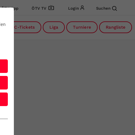
ÖTV App
ÖTV TV
Login
Suchen
den
DC-Tickets
Liga
Turniere
Rangliste