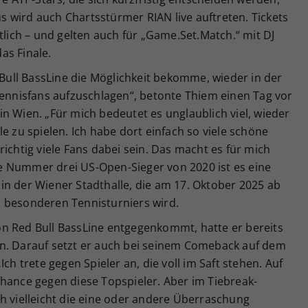
 wird auch Chartsstürmer RIAN live auftreten. Tickets
tlich – und gelten auch für „Game.Set.Match.“ mit DJ
as Finale.
d Bull BassLine die Möglichkeit bekomme, wieder in der
Tennisfans aufzuschlagen“, betonte Thiem einen Tag vor
n Wien. „Für mich bedeutet es unglaublich viel, wieder
e zu spielen. Ich habe dort einfach so viele schöne
ichtig viele Fans dabei sein. Das macht es für mich
e Nummer drei US-Open-Sieger von 2020 ist es eine
in der Wiener Stadthalle, die am 17. Oktober 2025 ab
 besonderen Tennisturniers wird.
n Red Bull BassLine entgegenkommt, hatte er bereits
n. Darauf setzt er auch bei seinem Comeback auf dem
ch trete gegen Spieler an, die voll im Saft stehen. Auf
Chance gegen diese Topspieler. Aber im Tiebreak-
h vielleicht die eine oder andere Überraschung