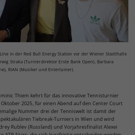
Zweck
generierte ID, für die historische Speicherung
Ihrer vorgenommen Einstellungen, falls der
Webseiten-Betreiber dies eingestellt hat.
Line in der Red Bull Energy Station vor der Wiener Stadthalle
rwig Straka (Turnierdirektor Erste Bank Open), Barbara
ne), RIAN (Musiker und Entertainer).
inic Thiem kehrt für das innovative Tennisturnier
. Oktober 2025, für einen Abend auf den Center Court
hemalige Nummer drei der Tenniswelt ist damit der
spektakulären Tiebreak-Turniers in Wien und wird
ndrey Rublev (Russland) und Vorjahresfinalist Alexei
re ATP-Stars, die sich kurzfristig entscheiden werden,