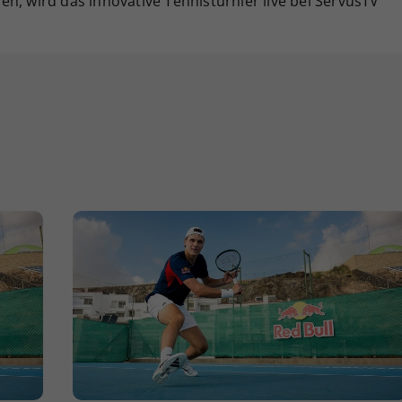
nnen, wird das innovative Tennisturnier live bei ServusTV