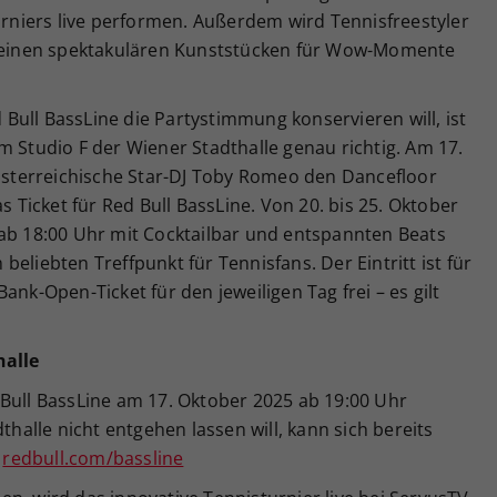
turniers live performen. Außerdem wird Tennisfreestyler
t seinen spektakulären Kunststücken für Wow-Momente
ull BassLine die Partystimmung konservieren will, ist
m Studio F der Wiener Stadthalle genau richtig. Am 17.
terreichische Star-DJ Toby Romeo den Dancefloor
s Ticket für Red Bull BassLine. Von 20. bis 25. Oktober
 ab 18:00 Uhr mit Cocktailbar und entspannten Beats
eliebten Treffpunkt für Tennisfans. Der Eintritt ist für
ank-Open-Ticket für den jeweiligen Tag frei – es gilt
halle
 Bull BassLine am 17. Oktober 2025 ab 19:00 Uhr
thalle nicht entgehen lassen will, kann sich bereits
:
redbull.com/bassline