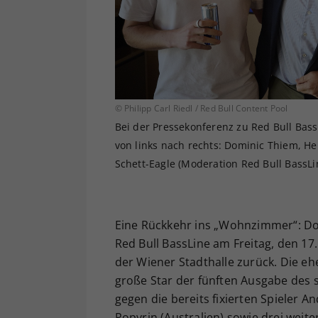
© Philipp Carl Riedl / Red Bull Content Pool
Bei der Pressekonferenz zu Red Bull Bass
von links nach rechts: Dominic Thiem, He
Schett-Eagle (Moderation Red Bull BassLi
Eine Rückkehr ins „Wohnzimmer“: Dom
Red Bull BassLine am Freitag, den 17
der Wiener Stadthalle zurück. Die e
große Star der fünften Ausgabe des 
gegen die bereits fixierten Spieler A
Popyrin (Australien) sowie drei weite