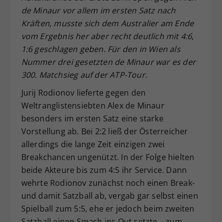
de Minaur vor allem im ersten Satz nach
Dieser Wert speichert Ihre Consent-
Kräften, musste sich dem Australier am Ende
Einstellungen. Unter anderem eine
zufällig generierte ID, für die
vom Ergebnis her aber recht deutlich mit 4:6,
Zweck
historische Speicherung Ihrer
1:6 geschlagen geben. Für den in Wien als
vorgenommen Einstellungen, falls der
Nummer drei gesetzten de Minaur war es der
Webseiten-Betreiber dies eingestellt
300. Matchsieg auf der ATP-Tour.
hat.
Jurij Rodionov lieferte gegen den
Weltranglistensiebten Alex de Minaur
besonders im ersten Satz eine starke
Vorstellung ab. Bei 2:2 ließ der Österreicher
allerdings die lange Zeit einzigen zwei
Breakchancen ungenützt. In der Folge hielten
beide Akteure bis zum 4:5 ihr Service. Dann
wehrte Rodionov zunächst noch einen Break-
und damit Satzball ab, vergab gar selbst einen
Spielball zum 5:5, ehe er jedoch beim zweiten
Satzball einen Smash ins Out setzte – zum