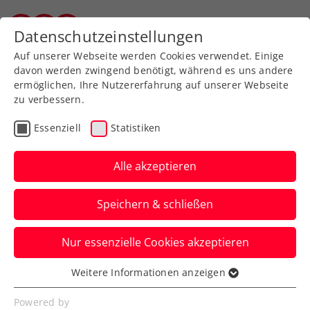
Zurück zur Newsübersicht
Datenschutzeinstellungen
Vorarlberger Tennisverband
Auf unserer Webseite werden Cookies verwendet. Einige
davon werden zwingend benötigt, während es uns andere
ermöglichen, Ihre Nutzererfahrung auf unserer Webseite
zu verbessern.
ATP
Turniere
Essenziell
Statistiken
Erste Bank Open:
Rodionov unterliegt fast
Alle akzeptieren
fehlerfreiem de Minaur
Speichern & schließen
Fünf gegnerische Eigenfehler in 80
Nur essenzielle Cookies akzeptieren
Minuten – so ist fürs ÖTV-Ass beim ATP-
Turnier in Wien nicht viel zu holen.
Weitere Informationen anzeigen
Essenziell
Verfasst von: Presseaussendung / Redaktion, 20.10.2025
Essenzielle Cookies werden für grundlegende
Powered by