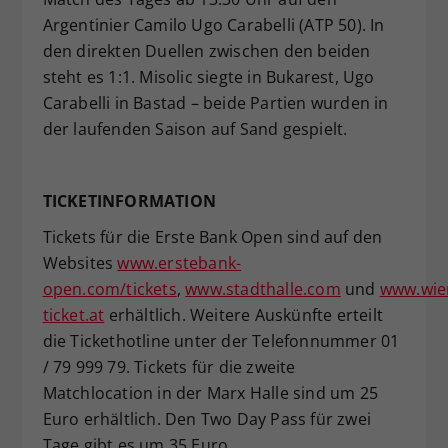
Argentinier Camilo Ugo Carabelli (ATP 50). In
den direkten Duellen zwischen den beiden
steht es 1:1. Misolic siegte in Bukarest, Ugo
Carabelli in Bastad – beide Partien wurden in
der laufenden Saison auf Sand gespielt.
TICKETINFORMATION
Tickets für die Erste Bank Open sind auf den
Websites
www.erstebank-
open.com/tickets
,
www.stadthalle.com
und
www.wie
ticket.at
erhältlich. Weitere Auskünfte erteilt
die Tickethotline unter der Telefonnummer 01
/ 79 999 79. Tickets für die zweite
Matchlocation in der Marx Halle sind um 25
Euro erhältlich. Den Two Day Pass für zwei
Tage gibt es um 35 Euro.