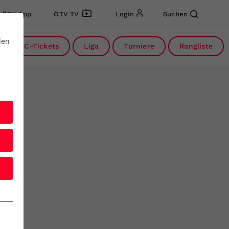
ÖTV App
ÖTV TV
Login
Suchen
den
DC-Tickets
Liga
Turniere
Rangliste