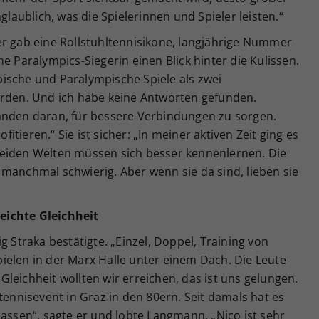
glaublich, was die Spielerinnen und Spieler leisten.“
er gab eine Rollstuhltennisikone, langjährige Nummer
e Paralympics-Siegerin einen Blick hinter die Kulissen.
ische und Paralympische Spiele als zwei
en. Und ich habe keine Antworten gefunden.
anden daran, für bessere Verbindungen zu sorgen.
tieren.“ Sie ist sicher: „In meiner aktiven Zeit ging es
beiden Welten müssen sich besser kennenlernen. Die
manchmal schwierig. Aber wenn sie da sind, lieben sie
eichte Gleichheit
g Straka bestätigte. „Einzel, Doppel, Training von
 spielen in der Marx Halle unter einem Dach. Die Leute
leichheit wollten wir erreichen, das ist uns gelungen.
tennisevent in Graz in den 80ern. Seit damals hat es
lassen“, sagte er und lobte Langmann. „Nico ist sehr