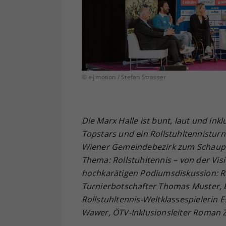
© e|motion / Stefan Strasser
Die Marx Halle ist bunt, laut und inkl
Topstars und ein Rollstuhltennisturn
Wiener Gemeindebezirk zum Schauplat
Thema: Rollstuhltennis – von der Vis
hochkarätigen Podiumsdiskussion: R
Turnierbotschafter Thomas Muster, E
Rollstuhltennis-Weltklassespielerin
Wawer, ÖTV-Inklusionsleiter Roman 