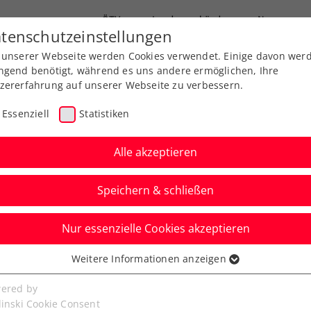
ÖTV
Landesverbände
News
tenschutzeinstellungen
 unserer Webseite werden Cookies verwendet. Einige davon wer
Ausbildung
Services
Über uns
ngend benötigt, während es uns andere ermöglichen, Ihre
zererfahrung auf unserer Webseite zu verbessern.
Essenziell
Statistiken
Alle akzeptieren
Speichern & schließen
Turniere
Nur essenzielle Cookies akzeptieren
n: Rollstuhltennis als
Weitere Informationen anzeigen
ssenziell
senzielle Cookies werden für grundlegende Funktionen der
ered by
bseite benötigt. Dadurch ist gewährleistet, dass die Webseite
linski Cookie Consent