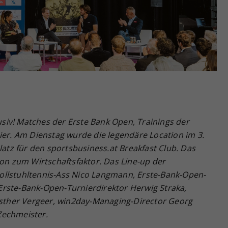
Zweck
generierte ID, für die historische Speicherung
Ihrer vorgenommen Einstellungen, falls der
Webseiten-Betreiber dies eingestellt hat.
usiv!
Matches der Erste Bank Open, Trainings der
ier. Am Dienstag wurde die legendäre Location im 3.
z für den sportsbusiness.at Breakfast Club. Das
ion zum Wirtschaftsfaktor. Das Line-up der
ollstuhltennis-Ass Nico Langmann, Erste-Bank-Open-
rste-Bank-Open-Turnierdirektor Herwig Straka,
 Esther Vergeer, win2day-Managing-Director Georg
Zechmeister.