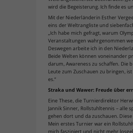
wird die Begeisterung. Ich finde es un
Mit der Niederländerin Esther Verge
eins der Weltrangliste und siebenfach
„Ich habe mich gefragt, warum Olymp
Veranstaltungen wahrgenommen werd
Deswegen arbeite ich in den Niederl
Beide Welten können voneinander profi
darum, Awareness zu schaffen. Die 
Leute zum Zuschauen zu bringen, ist 
es.“
Straka und Wawer: Freude über err
Eine These, die Turnierdirektor Herwi
Jannik Sinner, Rollstuhltennis – alle
gehen dort und da zuschauen. Diese G
Mein erstes Turnier war ein Rollstuhl
mich fasziniert und nicht mehr losge