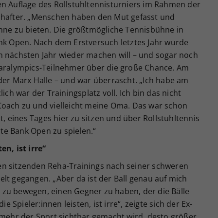
en Auflage des Rollstuhltennisturniers im Rahmen der
chafter. „Menschen haben den Mut gefasst und
ühne zu bieten. Die größtmögliche Tennisbühne in
ank Open. Nach dem Erstversuch letztes Jahr wurde
m nächsten Jahr wieder machen will – und sogar noch
Paralympics-Teilnehmer über die große Chance. Am
der Marx Halle – und war überrascht. „Ich habe am
ich war der Trainingsplatz voll. Ich bin das nicht
Coach zu und vielleicht meine Oma. Das war schon
mt, eines Tages hier zu sitzen und über Rollstuhltennis
te Bank Open zu spielen.“
en, ist irre“
en sitzenden Reha-Trainings nach seiner schweren
lt gegangen. „Aber da ist der Ball genau auf mich
zu bewegen, einen Gegner zu haben, der die Bälle
ie Spieler:innen leisten, ist irre“, zeigte sich der Ex-
 mehr der Sport sichtbar gemacht wird, desto größer