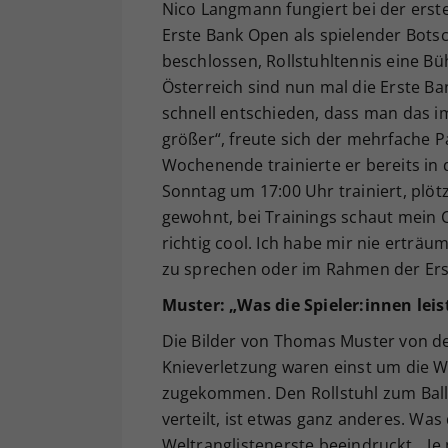
Nico Langmann fungiert bei der erst
Erste Bank Open als spielender Bots
beschlossen, Rollstuhltennis eine B
Österreich sind nun mal die Erste B
schnell entschieden, dass man das i
größer“, freute sich der mehrfache 
Wochenende trainierte er bereits in 
Sonntag um 17:00 Uhr trainiert, plötzl
gewohnt, bei Trainings schaut mein 
richtig cool. Ich habe mir nie erträu
zu sprechen oder im Rahmen der Ers
Muster: „Was die Spieler:innen leist
Die Bilder von Thomas Muster von d
Knieverletzung waren einst um die We
zugekommen. Den Rollstuhl zum Ball 
verteilt, ist etwas ganz anderes. Was d
Weltranglistenerste beeindruckt. „Je