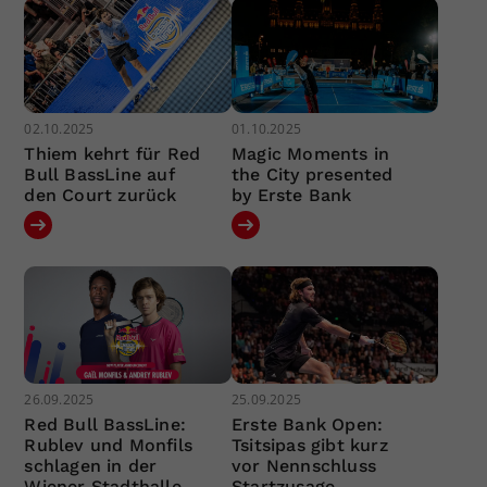
02.10.2025
01.10.2025
Thiem kehrt für Red
Magic Moments in
Bull BassLine auf
the City presented
den Court zurück
by Erste Bank
26.09.2025
25.09.2025
Red Bull BassLine:
Erste Bank Open:
Rublev und Monfils
Tsitsipas gibt kurz
schlagen in der
vor Nennschluss
Wiener Stadthalle
Startzusage