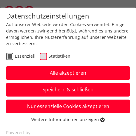
Zurück zur Newsübersicht
Datenschutzeinstellungen
Vorarlberger Tennisverband
Auf unserer Webseite werden Cookies verwendet. Einige
davon werden zwingend benötigt, während es uns andere
ermöglichen, Ihre Nutzererfahrung auf unserer Webseite
zu verbessern.
ATP
Turniere
Essenziell
Statistiken
Erste Bank Open 2025
enden mit
Alle akzeptieren
Zuschauer:innenrekord
Speichern & schließen
82.000 Tennisfans strömen heuer zum
Nur essenzielle Cookies akzeptieren
ATP-500-Turnier in Wien in die Stadthalle
und in die Marx Halle.
Weitere Informationen anzeigen
Essenziell
Verfasst von: Presseaussendung / Redaktion, 26.10.2025
Essenzielle Cookies werden für grundlegende
Powered by