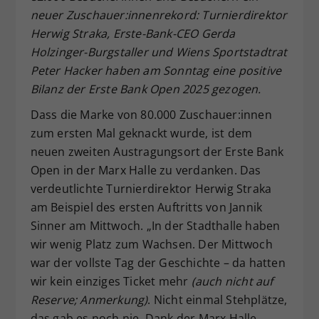
neuer Zuschauer:innenrekord: Turnierdirektor
Dieser Wert speichert Ihre Consent-
Herwig Straka, Erste-Bank-CEO Gerda
Einstellungen. Unter anderem eine
zufällig generierte ID, für die
Holzinger-Burgstaller und Wiens Sportstadtrat
Zweck
historische Speicherung Ihrer
Peter Hacker haben am Sonntag eine positive
vorgenommen Einstellungen, falls der
Bilanz der Erste Bank Open 2025 gezogen.
Webseiten-Betreiber dies eingestellt
hat.
Dass die Marke von 80.000 Zuschauer:innen
zum ersten Mal geknackt wurde, ist dem
neuen zweiten Austragungsort der Erste Bank
Open in der Marx Halle zu verdanken. Das
verdeutlichte Turnierdirektor Herwig Straka
am Beispiel des ersten Auftritts von Jannik
Sinner am Mittwoch. „In der Stadthalle haben
wir wenig Platz zum Wachsen. Der Mittwoch
war der vollste Tag der Geschichte – da hatten
wir kein einziges Ticket mehr
(auch nicht auf
Reserve; Anmerkung)
. Nicht einmal Stehplätze,
das gab es noch nie. Dank der Marx Halle