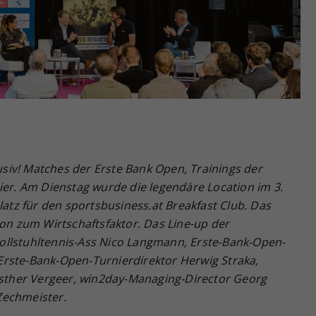
Zweck
generierte ID, für die historische Speicherung
Ihrer vorgenommen Einstellungen, falls der
Webseiten-Betreiber dies eingestellt hat.
usiv!
Matches der Erste Bank Open, Trainings der
ier. Am Dienstag wurde die legendäre Location im 3.
z für den sportsbusiness.at Breakfast Club. Das
ion zum Wirtschaftsfaktor. Das Line-up der
ollstuhltennis-Ass Nico Langmann, Erste-Bank-Open-
rste-Bank-Open-Turnierdirektor Herwig Straka,
 Esther Vergeer, win2day-Managing-Director Georg
Zechmeister.