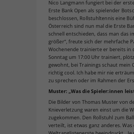
Nico Langmann fungiert bei der erst
Erste Bank Open als spielender Bots
beschlossen, Rollstuhltennis eine B
Österreich sind nun mal die Erste B
schnell entschieden, dass man das i
größer“, freute sich der mehrfache 
Wochenende trainierte er bereits in 
Sonntag um 17:00 Uhr trainiert, plötzl
gewohnt, bei Trainings schaut mein 
richtig cool. Ich habe mir nie erträu
zu sprechen oder im Rahmen der Ers
Muster: „Was die Spieler:innen leist
Die Bilder von Thomas Muster von d
Knieverletzung waren einst um die We
zugekommen. Den Rollstuhl zum Ball 
verteilt, ist etwas ganz anderes. Was d
Weltranglistenerste beeindruckt. „Je