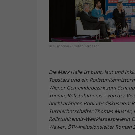
© e|motion / Stefan Strasser
Die Marx Halle ist bunt, laut und inkl
Topstars und ein Rollstuhltennisturn
Wiener Gemeindebezirk zum Schauplat
Thema: Rollstuhltennis – von der Vis
hochkarätigen Podiumsdiskussion: R
Turnierbotschafter Thomas Muster, E
Rollstuhltennis-Weltklassespielerin
Wawer, ÖTV-Inklusionsleiter Roman 