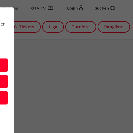
ÖTV App
ÖTV TV
Login
Suchen
den
DC-Tickets
Liga
Turniere
Rangliste