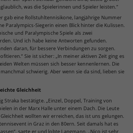
glaublich, was die Spielerinnen und Spieler leisten.“
er gab eine Rollstuhltennisikone, langjährige Nummer
e Paralympics-Siegerin einen Blick hinter die Kulissen.
ische und Paralympische Spiele als zwei
en. Und ich habe keine Antworten gefunden.
anden daran, für bessere Verbindungen zu sorgen.
tieren.“ Sie ist sicher: „In meiner aktiven Zeit ging es
beiden Welten müssen sich besser kennenlernen. Die
manchmal schwierig. Aber wenn sie da sind, lieben sie
eichte Gleichheit
g Straka bestätigte. „Einzel, Doppel, Training von
 spielen in der Marx Halle unter einem Dach. Die Leute
leichheit wollten wir erreichen, das ist uns gelungen.
tennisevent in Graz in den 80ern. Seit damals hat es
lassen“, sagte er und lobte Langmann. „Nico ist sehr