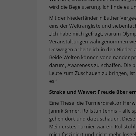
wird die Begeisterung. Ich finde es un
Mit der Niederländerin Esther Verge
eins der Weltrangliste und siebenfach
„Ich habe mich gefragt, warum Olymp
Veranstaltungen wahrgenommen werd
Deswegen arbeite ich in den Niederl
Beide Welten können voneinander profi
darum, Awareness zu schaffen. Die 
Leute zum Zuschauen zu bringen, ist 
es.“
Straka und Wawer: Freude über err
Eine These, die Turnierdirektor Herwi
Jannik Sinner, Rollstuhltennis – alle
gehen dort und da zuschauen. Diese G
Mein erstes Turnier war ein Rollstuhl
mich fasziniert und nicht mehr losge