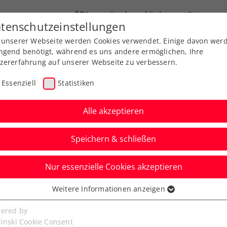
ÖTV
Landesverbände
News
tenschutzeinstellungen
 unserer Webseite werden Cookies verwendet. Einige davon wer
Ausbildung
Services
Über uns
ngend benötigt, während es uns andere ermöglichen, Ihre
zererfahrung auf unserer Webseite zu verbessern.
Essenziell
Statistiken
Alle akzeptieren
Speichern & schließen
Turniere
Nur essenzielle Cookies akzeptieren
n: Rollstuhltennis als
Weitere Informationen anzeigen
ssenziell
senzielle Cookies werden für grundlegende Funktionen der
ered by
bseite benötigt. Dadurch ist gewährleistet, dass die Webseite
linski Cookie Consent