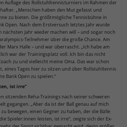
en Auflage des Rollstuhltennisturniers im Rahmen der
chafter. „Menschen haben den Mut gefasst und
ühne zu bieten. Die größtmögliche Tennisbühne in
ank Open. Nach dem Erstversuch letztes Jahr wurde
m nächsten Jahr wieder machen will – und sogar noch
Paralympics-Teilnehmer über die große Chance. Am
der Marx Halle – und war überrascht. „Ich habe am
ich war der Trainingsplatz voll. Ich bin das nicht
Coach zu und vielleicht meine Oma. Das war schon
mt, eines Tages hier zu sitzen und über Rollstuhltennis
te Bank Open zu spielen.“
en, ist irre“
en sitzenden Reha-Trainings nach seiner schweren
lt gegangen. „Aber da ist der Ball genau auf mich
zu bewegen, einen Gegner zu haben, der die Bälle
ie Spieler:innen leisten, ist irre“, zeigte sich der Ex-
 mehr der Sport sichtbar gemacht wird, desto größer