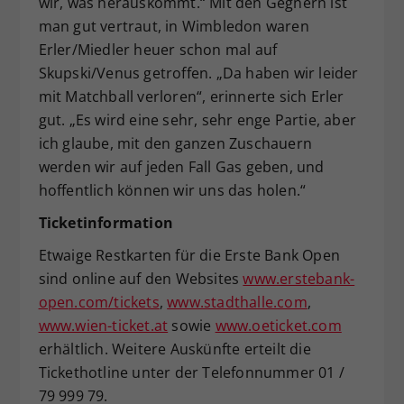
wir, was herauskommt.“ Mit den Gegnern ist
man gut vertraut, in Wimbledon waren
Erler/Miedler heuer schon mal auf
Skupski/Venus getroffen. „Da haben wir leider
mit Matchball verloren“, erinnerte sich Erler
gut. „Es wird eine sehr, sehr enge Partie, aber
ich glaube, mit den ganzen Zuschauern
werden wir auf jeden Fall Gas geben, und
hoffentlich können wir uns das holen.“
Ticketinformation
Etwaige Restkarten für die Erste Bank Open
sind online auf den Websites
www.erstebank-
open.com/tickets
,
www.stadthalle.com
,
www.wien-ticket.at
sowie
www.oeticket.com
erhältlich. Weitere Auskünfte erteilt die
Tickethotline unter der Telefonnummer 01 /
79 999 79.