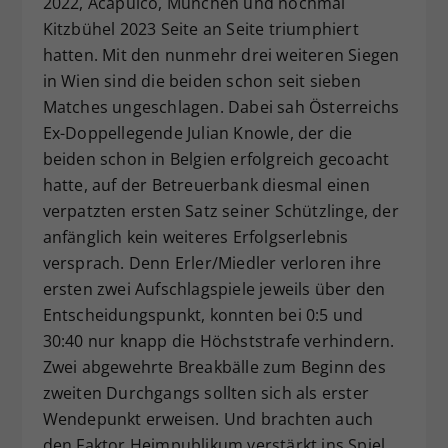
2022, Acapulco, München und nochmal
Kitzbühel 2023 Seite an Seite triumphiert
hatten. Mit den nunmehr drei weiteren Siegen
in Wien sind die beiden schon seit sieben
Matches ungeschlagen. Dabei sah Österreichs
Ex-Doppellegende Julian Knowle, der die
beiden schon in Belgien erfolgreich gecoacht
hatte, auf der Betreuerbank diesmal einen
verpatzten ersten Satz seiner Schützlinge, der
anfänglich kein weiteres Erfolgserlebnis
versprach. Denn Erler/Miedler verloren ihre
ersten zwei Aufschlagspiele jeweils über den
Entscheidungspunkt, konnten bei 0:5 und
30:40 nur knapp die Höchststrafe verhindern.
Zwei abgewehrte Breakbälle zum Beginn des
zweiten Durchgangs sollten sich als erster
Wendepunkt erweisen. Und brachten auch
den Faktor Heimpublikum verstärkt ins Spiel.