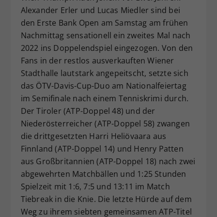
Alexander Erler und Lucas Miedler sind bei
Dieser Wert speichert Ihre Consent-
den Erste Bank Open am Samstag am frühen
Einstellungen. Unter anderem eine
zufällig generierte ID, für die
Nachmittag sensationell ein zweites Mal nach
Zweck
historische Speicherung Ihrer
2022 ins Doppelendspiel eingezogen. Von den
vorgenommen Einstellungen, falls der
Fans in der restlos ausverkauften Wiener
Webseiten-Betreiber dies eingestellt
Stadthalle lautstark angepeitscht, setzte sich
hat.
das ÖTV-Davis-Cup-Duo am Nationalfeiertag
im Semifinale nach einem Tenniskrimi durch.
Der Tiroler (ATP-Doppel 48) und der
Niederösterreicher (ATP-Doppel 58) zwangen
die drittgesetzten Harri Heliövaara aus
Finnland (ATP-Doppel 14) und Henry Patten
aus Großbritannien (ATP-Doppel 18) nach zwei
abgewehrten Matchbällen und 1:25 Stunden
Spielzeit mit 1:6, 7:5 und 13:11 im Match
Tiebreak in die Knie. Die letzte Hürde auf dem
Weg zu ihrem siebten gemeinsamen ATP-Titel