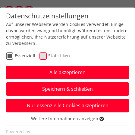
Zurück zur Newsübersicht
Datenschutzeinstellungen
Vorarlberger Tennisverband
Auf unserer Webseite werden Cookies verwendet. Einige
davon werden zwingend benötigt, während es uns andere
ermöglichen, Ihre Nutzererfahrung auf unserer Webseite
zu verbessern.
Turniere
ATP
Essenziell
Statistiken
Erste Bank Open:
Erler/Miedler nach Krimi
Alle akzeptieren
vor 2. Wien-Triumph
Speichern & schließen
Österreichs Spitzendoppel steht nach
Nur essenzielle Cookies akzeptieren
zwei abgewehrten Matchbällen im Finale
des ATP-500-Turniers.
Weitere Informationen anzeigen
Essenziell
Verfasst von: Manuel Wachta, 26.10.2024
Essenzielle Cookies werden für grundlegende
Powered by