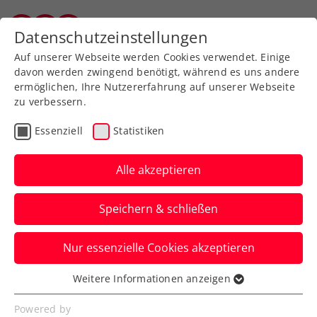
Zurück zur Newsübersicht
Datenschutzeinstellungen
Vorarlberger Tennisverband
Auf unserer Webseite werden Cookies verwendet. Einige
davon werden zwingend benötigt, während es uns andere
ermöglichen, Ihre Nutzererfahrung auf unserer Webseite
zu verbessern.
Turniere
ATP
Essenziell
Statistiken
Wien-Kracher: Sinner
schlägt bei den Erste
Alle akzeptieren
Bank Open auf
Speichern & schließen
Die Tennisfans erwartet beim ATP-500-
Nur essenzielle Cookies akzeptieren
Turnier wieder ein sensationelles Feld mit
sechs Top-Ten-Spielern.
Weitere Informationen anzeigen
Essenziell
Verfasst von: Presseaussendung / Redaktion, 08.09.2025
Essenzielle Cookies werden für grundlegende
Powered by