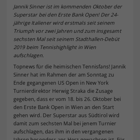
Jannik Sinner ist im kommenden Oktober der
Dieser Wert speichert Ihre Consent-
Superstar bei den Erste Bank Open! Der 24-
Einstellungen. Unter anderem eine
zufällig generierte ID, für die
jährige Italiener wird erstmals seit seinem
Zweck
historische Speicherung Ihrer
Triumph vor zwei Jahren und zum insgesamt
vorgenommen Einstellungen, falls der
sechsten Mal seit seinem Stadthallen-Debüt
Webseiten-Betreiber dies eingestellt
2019 beim Tennishighlight in Wien
hat.
aufschlagen.
Topnews für die heimischen Tennisfans! Jannik
Sinner hat im Rahmen der am Sonntag zu
Ende gegangenen US Open in New York
Turnierdirektor Herwig Straka die Zusage
gegeben, dass er vom 18. bis 26. Oktober bei
den Erste Bank Open in Wien an den Start
gehen wird. Der Superstar aus Südtirol wird
damit zum sechsten Mal bei jenem Turnier
aufschlagen, das ihm in den vergangenen
Jahren besonders ans Herz gewachsen ist. Für