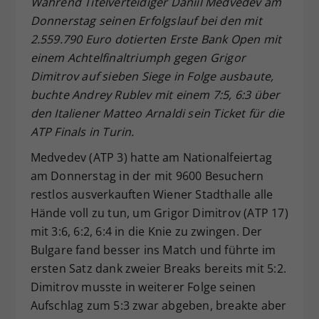
Während Titelverteidiger Daniil Medvedev am
Dieser Wert speichert Ihre Consent-
Donnerstag seinen Erfolgslauf bei den mit
Einstellungen. Unter anderem eine
2.559.790 Euro dotierten Erste Bank Open mit
zufällig generierte ID, für die
einem Achtelfinaltriumph gegen Grigor
Zweck
historische Speicherung Ihrer
Dimitrov auf sieben Siege in Folge ausbaute,
vorgenommen Einstellungen, falls der
buchte Andrey Rublev mit einem 7:5, 6:3 über
Webseiten-Betreiber dies eingestellt
hat.
den Italiener Matteo Arnaldi sein Ticket für die
ATP Finals in Turin.
Medvedev (ATP 3) hatte am Nationalfeiertag
am Donnerstag in der mit 9600 Besuchern
restlos ausverkauften Wiener Stadthalle alle
Hände voll zu tun, um Grigor Dimitrov (ATP 17)
mit 3:6, 6:2, 6:4 in die Knie zu zwingen. Der
Bulgare fand besser ins Match und führte im
ersten Satz dank zweier Breaks bereits mit 5:2.
Dimitrov musste in weiterer Folge seinen
Aufschlag zum 5:3 zwar abgeben, breakte aber