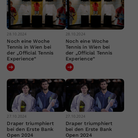
28.10.2024
28.10.2024
Noch eine Woche
Noch eine Woche
Tennis in Wien bei
Tennis in Wien bei
der „Official Tennis
der „Official Tennis
Experience“
Experience“
27.10.2024
27.10.2024
Draper triumphiert
Draper triumphiert
bei den Erste Bank
bei den Erste Bank
Open 2024
Open 2024