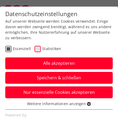
Zurück zur Newsübersicht
Datenschutzeinstellungen
Vorarlberger Tennisverband
Auf unserer Webseite werden Cookies verwendet. Einige
davon werden zwingend benötigt, während es uns andere
ermöglichen, Ihre Nutzererfahrung auf unserer Webseite
zu verbessern.
Turniere
ATP
Essenziell
Statistiken
Erste Bank Open:
Medvedev bezwingt
Alle akzeptieren
Dimitrov, Rublev bucht
Speichern & schließen
Finals-Ticket
Nur essenzielle Cookies akzeptieren
Insgesamt stehen sieben der acht
gesetzten Spieler beim ATP-500-Turnier in
Weitere Informationen anzeigen
Essenziell
Wien im Viertelfinale.
Essenzielle Cookies werden für grundlegende
Powered by