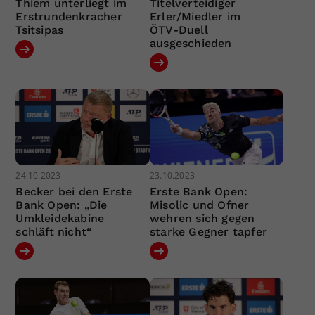
Thiem unterliegt im
Titelverteidiger
Erstrundenkracher
Erler/Miedler im
Tsitsipas
ÖTV-Duell
ausgeschieden
24.10.2023
23.10.2023
Becker bei den Erste
Erste Bank Open:
Bank Open: „Die
Misolic und Ofner
Umkleidekabine
wehren sich gegen
schläft nicht“
starke Gegner tapfer