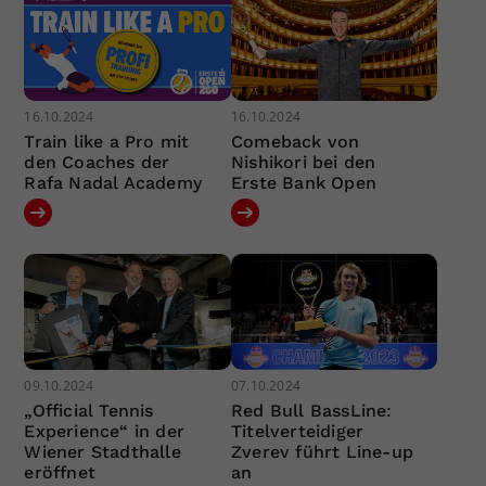
16.10.2024
16.10.2024
Train like a Pro mit
Comeback von
den Coaches der
Nishikori bei den
Rafa Nadal Academy
Erste Bank Open
09.10.2024
07.10.2024
„Official Tennis
Red Bull BassLine:
Experience“ in der
Titelverteidiger
Wiener Stadthalle
Zverev führt Line-up
eröffnet
an