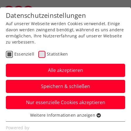
Zurück zur Newsübersicht
Datenschutzeinstellungen
Vorarlberger Tennisverband
Auf unserer Webseite werden Cookies verwendet. Einige
davon werden zwingend benötigt, während es uns andere
ermöglichen, Ihre Nutzererfahrung auf unserer Webseite
zu verbessern.
Turniere
ATP
Essenziell
Statistiken
Erste Bank Open: Musetti
überrascht mit Sieg über
Alle akzeptieren
Zverev
Speichern & schließen
Der Italiener eliminiert im Viertelfinale
Nur essenzielle Cookies akzeptieren
nach Satzrückstand die Nummer eins des
ATP-Turniers in Wien.
Weitere Informationen anzeigen
Essenziell
Verfasst von: Presseaussendung / Redaktion, 26.10.2024
Essenzielle Cookies werden für grundlegende
Powered by