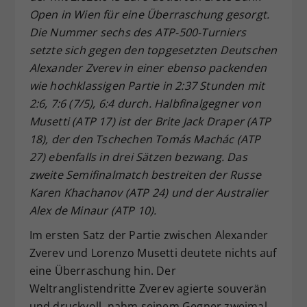
Open in Wien für eine Überraschung gesorgt.
Dieser Wert speichert Ihre Consent-
Die Nummer sechs des ATP-500-Turniers
Einstellungen. Unter anderem eine
zufällig generierte ID, für die
setzte sich gegen den topgesetzten Deutschen
Zweck
historische Speicherung Ihrer
Alexander Zverev in einer ebenso packenden
vorgenommen Einstellungen, falls der
wie hochklassigen Partie in 2:37 Stunden mit
Webseiten-Betreiber dies eingestellt
2:6, 7:6 (7/5), 6:4 durch. Halbfinalgegner von
hat.
Musetti (ATP 17) ist der Brite Jack Draper (ATP
18), der den Tschechen Tomás Machác (ATP
27) ebenfalls in drei Sätzen bezwang. Das
zweite Semifinalmatch bestreiten der Russe
Karen Khachanov (ATP 24) und der Australier
Alex de Minaur (ATP 10).
Im ersten Satz der Partie zwischen Alexander
Zverev und Lorenzo Musetti deutete nichts auf
eine Überraschung hin. Der
Weltranglistendritte Zverev agierte souverän
und druckvoll, nahm seinem Gegner zweimal