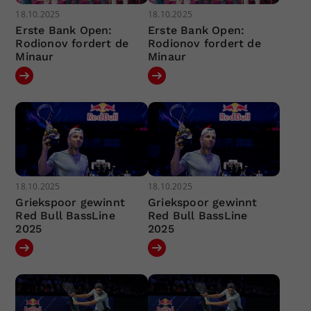
18.10.2025
18.10.2025
Erste Bank Open:
Erste Bank Open:
Rodionov fordert de
Rodionov fordert de
Minaur
Minaur
18.10.2025
18.10.2025
Griekspoor gewinnt
Griekspoor gewinnt
Red Bull BassLine
Red Bull BassLine
2025
2025