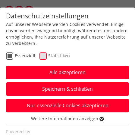
Zurück zur Newsübersicht
Datenschutzeinstellungen
Vorarlberger Tennisverband
Auf unserer Webseite werden Cookies verwendet. Einige
davon werden zwingend benötigt, während es uns andere
ermöglichen, Ihre Nutzererfahrung auf unserer Webseite
zu verbessern.
Turniere
ATP
Essenziell
Statistiken
Erste Bank Open:
Farewell-Party für Thiem
Alle akzeptieren
– Sieg, Ehrung und
Speichern & schließen
Konfettiregen
Nur essenzielle Cookies akzeptieren
5000 Zuschauer:innen lassen das ÖTV-Ass
vorm letzten ATP-Turnierstart in Wien
Weitere Informationen anzeigen
Essenziell
nochmal hochleben.
Essenzielle Cookies werden für grundlegende
Powered by