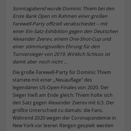
Dieser Wert speichert Ihre Consent-
Sonntagabend wurde Dominic Thiem bei den
Einstellungen. Unter anderem eine
Erste Bank Open im Rahmen einer großen
zufällig generierte ID, für die
Farewell-Party offiziell verabschiedet – mit
Zweck
historische Speicherung Ihrer
einer Ein-Satz-Exhibition gegen den Deutschen
vorgenommen Einstellungen, falls der
Alexander Zverev, einem One-Shot-Cup und
Webseiten-Betreiber dies eingestellt
hat.
einer stimmungsvollen Ehrung für den
Turniersieger von 2019. Wirklich Schluss ist
damit aber noch nicht …
Die große Farewell-Party für Dominic Thiem
startete mit einer „Neuauflage“ des
legendären US-Open-Finales von 2020. Der
Sieger hieß am Ende gleich: Thiem holte sich
den Satz gegen Alexander Zverev mit 6:3. Der
größte Unterschied zu damals: die Fans.
Während 2020 wegen der Coronapandemie in
New York vor leeren Rängen gespielt werden