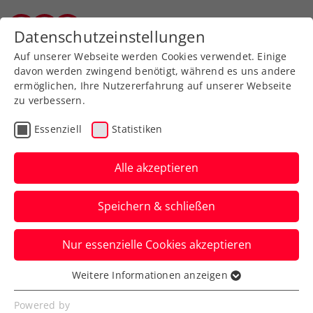
Zurück zur Newsübersicht
Datenschutzeinstellungen
Vorarlberger Tennisverband
Auf unserer Webseite werden Cookies verwendet. Einige
davon werden zwingend benötigt, während es uns andere
ermöglichen, Ihre Nutzererfahrung auf unserer Webseite
zu verbessern.
Turniere
ATP
Essenziell
Statistiken
Danke, Dominic!
Alle akzeptieren
Dominic Thiem lässt bei seinem Abschied
bei den Erste Bank Open die Wiener
Speichern & schließen
Stadthalle ein letztes Mal beben.
Nur essenzielle Cookies akzeptieren
Verfasst von: Presseaussendung / Redaktion, 22.10.2024
Weitere Informationen anzeigen
Essenziell
Essenzielle Cookies werden für grundlegende
Powered by