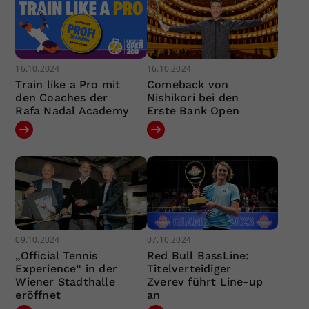
16.10.2024
16.10.2024
Train like a Pro mit
Comeback von
den Coaches der
Nishikori bei den
Rafa Nadal Academy
Erste Bank Open
09.10.2024
07.10.2024
„Official Tennis
Red Bull BassLine:
Experience“ in der
Titelverteidiger
Wiener Stadthalle
Zverev führt Line-up
eröffnet
an