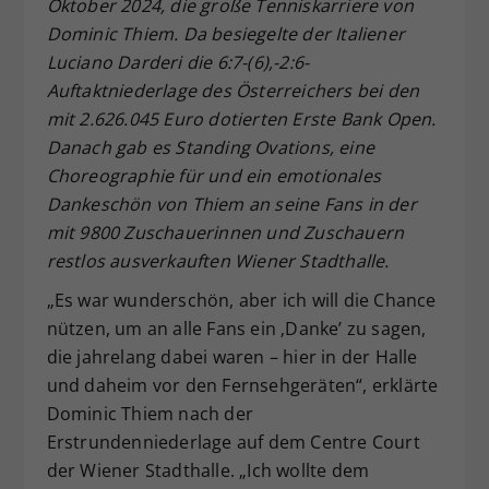
Oktober 2024, die große Tenniskarriere von
Dieser Wert speichert Ihre Consent-
Dominic Thiem. Da besiegelte der Italiener
Einstellungen. Unter anderem eine
Luciano Darderi die 6:7-(6),-2:6-
zufällig generierte ID, für die
Auftaktniederlage des Österreichers bei den
Zweck
historische Speicherung Ihrer
mit 2.626.045 Euro dotierten Erste Bank Open.
vorgenommen Einstellungen, falls der
Danach gab es Standing Ovations, eine
Webseiten-Betreiber dies eingestellt
hat.
Choreographie für und ein emotionales
Dankeschön von Thiem an seine Fans in der
mit 9800 Zuschauerinnen und Zuschauern
restlos ausverkauften Wiener Stadthalle.
„Es war wunderschön, aber ich will die Chance
nützen, um an alle Fans ein ‚Danke’ zu sagen,
die jahrelang dabei waren – hier in der Halle
und daheim vor den Fernsehgeräten“, erklärte
Dominic Thiem nach der
Erstrundenniederlage auf dem Centre Court
der Wiener Stadthalle. „Ich wollte dem