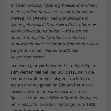
mit dem win2day Opening Weekend eröffnet,
Dieser Wert speichert Ihre Consent-
in dessen Rahmen als erster Höhepunkt am
Einstellungen. Unter anderem eine
zufällig generierte ID, für die
Freitag, 18. Oktober, Red Bull BassLine in
Zweck
historische Speicherung Ihrer
Szene gehen wird. Dabei wird Rollstuhltennis
vorgenommen Einstellungen, falls der
einen Schwerpunkt bilden – wie auch am
Webseiten-Betreiber dies eingestellt
Super Sunday (20. Oktober), an dem ein
hat.
Showmatch mit Paralympics-Teilnehmer Nico
Langmann in der Wiener Stadthalle
ausgetragen wird.
In diesem Jahr wird bei den Erste Bank Open
zum vierten Mal bei Red Bull BassLine in die
Tenniszukunft aufgeschlagen. Nachdem die
ersten drei Ausgaben im Zelt am Heumarkt
jeweils ausverkauft waren, wandert das
Spektakel nun in die Wiener Stadthalle, wo es
am Freitag, 18. Oktober, mit Beginn um 19:00
Uhr in Szene geht.