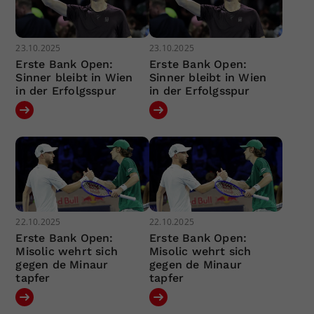
23.10.2025
23.10.2025
Erste Bank Open:
Erste Bank Open:
Sinner bleibt in Wien
Sinner bleibt in Wien
in der Erfolgsspur
in der Erfolgsspur
22.10.2025
22.10.2025
Erste Bank Open:
Erste Bank Open:
Misolic wehrt sich
Misolic wehrt sich
gegen de Minaur
gegen de Minaur
tapfer
tapfer