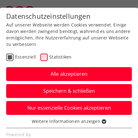
Zurück zur Newsübersicht
Datenschutzeinstellungen
Vorarlberger Tennisverband
Auf unserer Webseite werden Cookies verwendet. Einige
davon werden zwingend benötigt, während es uns andere
ermöglichen, Ihre Nutzererfahrung auf unserer Webseite
zu verbessern.
Turniere
ATP
Essenziell
Statistiken
Erste Bank Open: win2day
Opening Weekend mit
Alle akzeptieren
Red Bull BassLine
Speichern & schließen
Und auch beim Super Sunday kommen
Nur essenzielle Cookies akzeptieren
die Tennisfans beim ATP-500-Turnier in
Wien auf ihre Rechnung.
Weitere Informationen anzeigen
Essenziell
Verfasst von: Presseaussendung / Redaktion, 03.10.2024
Essenzielle Cookies werden für grundlegende
Powered by