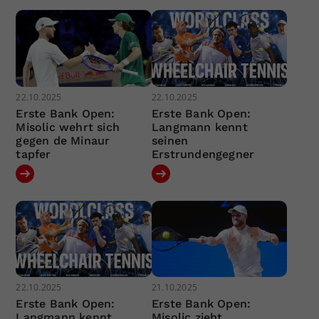
22.10.2025
22.10.2025
Erste Bank Open:
Erste Bank Open:
Misolic wehrt sich
Langmann kennt
gegen de Minaur
seinen
tapfer
Erstrundengegner
22.10.2025
21.10.2025
Erste Bank Open:
Erste Bank Open:
Langmann kennt
Misolic zieht