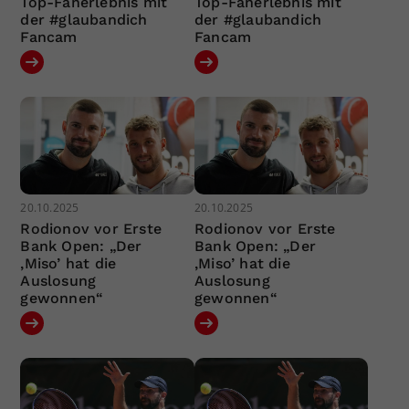
Top-Fanerlebnis mit
Top-Fanerlebnis mit
der #glaubandich
der #glaubandich
Fancam
Fancam
20.10.2025
20.10.2025
Rodionov vor Erste
Rodionov vor Erste
Bank Open: „Der
Bank Open: „Der
‚Miso’ hat die
‚Miso’ hat die
Auslosung
Auslosung
gewonnen“
gewonnen“