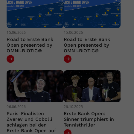
15.06.2026
15.06.2026
Road to Erste Bank
Road to Erste Bank
Open presented by
Open presented by
OMNi-BiOTiC®
OMNi-BiOTiC®
06.06.2026
26.10.2025
Paris-Finalisten
Erste Bank Open:
Zverev und Cobolli
Sinner triumphiert in
schlagen bei den
Tennisthriller
Erste Bank Open auf