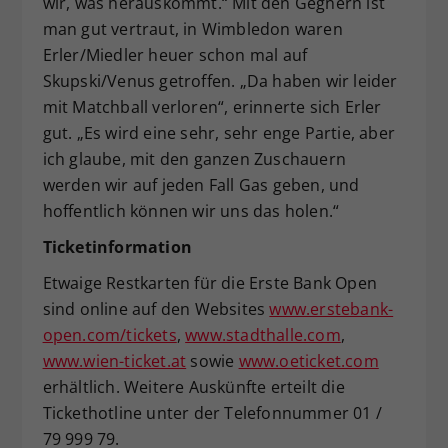
wir, was herauskommt.“ Mit den Gegnern ist
man gut vertraut, in Wimbledon waren
Erler/Miedler heuer schon mal auf
Skupski/Venus getroffen. „Da haben wir leider
mit Matchball verloren“, erinnerte sich Erler
gut. „Es wird eine sehr, sehr enge Partie, aber
ich glaube, mit den ganzen Zuschauern
werden wir auf jeden Fall Gas geben, und
hoffentlich können wir uns das holen.“
Ticketinformation
Etwaige Restkarten für die Erste Bank Open
sind online auf den Websites
www.erstebank-
open.com/tickets
,
www.stadthalle.com
,
www.wien-ticket.at
sowie
www.oeticket.com
erhältlich. Weitere Auskünfte erteilt die
Tickethotline unter der Telefonnummer 01 /
79 999 79.