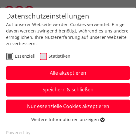
Zurück zur Newsübersicht
Datenschutzeinstellungen
Vorarlberger Tennisverband
Auf unserer Webseite werden Cookies verwendet. Einige
davon werden zwingend benötigt, während es uns andere
ermöglichen, Ihre Nutzererfahrung auf unserer Webseite
zu verbessern.
Turniere
ATP
Essenziell
Statistiken
Erste Bank Open:
Erler/Miedler nach Krimi
Alle akzeptieren
vor 2. Wien-Triumph
Speichern & schließen
Österreichs Spitzendoppel steht nach
Nur essenzielle Cookies akzeptieren
zwei abgewehrten Matchbällen im Finale
des ATP-500-Turniers.
Weitere Informationen anzeigen
Essenziell
Verfasst von: Manuel Wachta, 26.10.2024
Essenzielle Cookies werden für grundlegende
Powered by