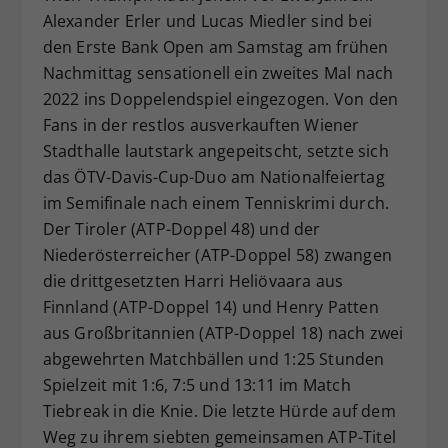
Alexander Erler und Lucas Miedler sind bei
Dieser Wert speichert Ihre Consent-
den Erste Bank Open am Samstag am frühen
Einstellungen. Unter anderem eine
zufällig generierte ID, für die
Nachmittag sensationell ein zweites Mal nach
Zweck
historische Speicherung Ihrer
2022 ins Doppelendspiel eingezogen. Von den
vorgenommen Einstellungen, falls der
Fans in der restlos ausverkauften Wiener
Webseiten-Betreiber dies eingestellt
Stadthalle lautstark angepeitscht, setzte sich
hat.
das ÖTV-Davis-Cup-Duo am Nationalfeiertag
im Semifinale nach einem Tenniskrimi durch.
Der Tiroler (ATP-Doppel 48) und der
Niederösterreicher (ATP-Doppel 58) zwangen
die drittgesetzten Harri Heliövaara aus
Finnland (ATP-Doppel 14) und Henry Patten
aus Großbritannien (ATP-Doppel 18) nach zwei
abgewehrten Matchbällen und 1:25 Stunden
Spielzeit mit 1:6, 7:5 und 13:11 im Match
Tiebreak in die Knie. Die letzte Hürde auf dem
Weg zu ihrem siebten gemeinsamen ATP-Titel