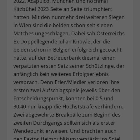
2022, Acapulco, München und nochmal
Kitzbühel 2023 Seite an Seite triumphiert
hatten. Mit den nunmehr drei weiteren Siegen
in Wien sind die beiden schon seit sieben
Matches ungeschlagen. Dabei sah Österreichs
Ex-Doppellegende Julian Knowle, der die
beiden schon in Belgien erfolgreich gecoacht
hatte, auf der Betreuerbank diesmal einen
verpatzten ersten Satz seiner Schützlinge, der
anfänglich kein weiteres Erfolgserlebnis
versprach. Denn Erler/Miedler verloren ihre
ersten zwei Aufschlagspiele jeweils über den
Entscheidungspunkt, konnten bei 0:5 und
30:40 nur knapp die Höchststrafe verhindern.
Zwei abgewehrte Breakbälle zum Beginn des
zweiten Durchgangs sollten sich als erster
Wendepunkt erweisen. Und brachten auch
den Faktor Heimpublikum verstärkt ins Spiel.