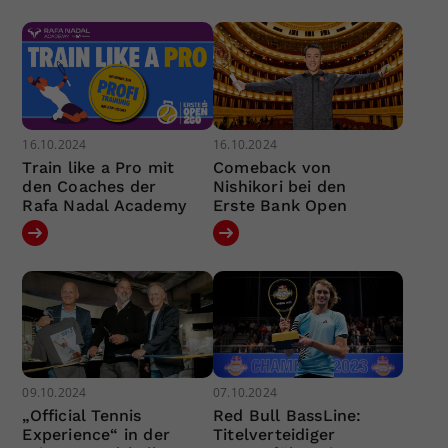
16.10.2024
16.10.2024
Train like a Pro mit
Comeback von
den Coaches der
Nishikori bei den
Rafa Nadal Academy
Erste Bank Open
09.10.2024
07.10.2024
„Official Tennis
Red Bull BassLine:
Experience“ in der
Titelverteidiger