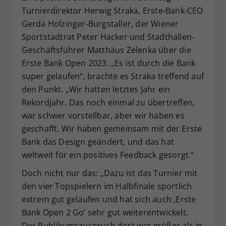
Turnierdirektor Herwig Straka, Erste-Bank-CEO
Dieser Wert speichert Ihre Consent-
Gerda Holzinger-Burgstaller, der Wiener
Einstellungen. Unter anderem eine
zufällig generierte ID, für die
Sportstadtrat Peter Hacker und Stadthallen-
Zweck
historische Speicherung Ihrer
Geschäftsführer Matthäus Zelenka über die
vorgenommen Einstellungen, falls der
Erste Bank Open 2023. „Es ist durch die Bank
Webseiten-Betreiber dies eingestellt
super gelaufen“, brachte es Straka treffend auf
hat.
den Punkt. „Wir hatten letztes Jahr ein
Rekordjahr. Das noch einmal zu übertreffen,
war schwer vorstellbar, aber wir haben es
geschafft. Wir haben gemeinsam mit der Erste
Bank das Design geändert, und das hat
weltweit für ein positives Feedback gesorgt.“
Doch nicht nur das: „Dazu ist das Turnier mit
den vier Topspielern im Halbfinale sportlich
extrem gut gelaufen und hat sich auch ,Erste
Bank Open 2 Go’ sehr gut weiterentwickelt.
Der Publikumszuspruch dort war größer als in