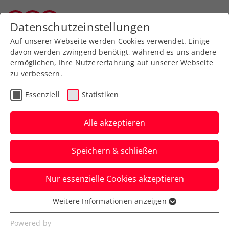
Zurück zur Newsübersicht
Datenschutzeinstellungen
Vorarlberger Tennisverband
Auf unserer Webseite werden Cookies verwendet. Einige
davon werden zwingend benötigt, während es uns andere
ermöglichen, Ihre Nutzererfahrung auf unserer Webseite
zu verbessern.
Turniere
ATP
Essenziell
Statistiken
Topbilanz: Erste Bank
Open 2023 „durch die
Alle akzeptieren
Bank super gelaufen“
Speichern & schließen
Auch in diesem Jahr kann das ATP-500-
Nur essenzielle Cookies akzeptieren
Turnier in Wien einen neuen
Zuschauerrekord verzeichnen.
Weitere Informationen anzeigen
Essenziell
Verfasst von: Presseaussendung / Redaktion, 29.10.2023
Essenzielle Cookies werden für grundlegende
Powered by