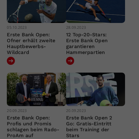
05.10.2023
28.09.2023
Erste Bank Open:
12 Top-20-Stars:
Ofner erhält zweite
Erste Bank Open
Hauptbewerbs-
garantieren
Wildcard
Hammerpartien
20.09.2023
20.09.2023
Erste Bank Open:
Erste Bank Open 2
Profis und Promis
Go: Gratis-Eintritt
schlagen beim Rado-
beim Training der
ProAm auf
Stars