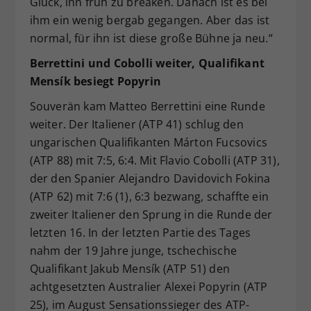
Glück, ihn früh zu breaken. Danach ist es bei
ihm ein wenig bergab gegangen. Aber das ist
normal, für ihn ist diese große Bühne ja neu.“
Berrettini und Cobolli weiter, Qualifikant
Mensík besiegt Popyrin
Souverän kam Matteo Berrettini eine Runde
weiter. Der Italiener (ATP 41) schlug den
ungarischen Qualifikanten Márton Fucsovics
(ATP 88) mit 7:5, 6:4. Mit Flavio Cobolli (ATP 31),
der den Spanier Alejandro Davidovich Fokina
(ATP 62) mit 7:6 (1), 6:3 bezwang, schaffte ein
zweiter Italiener den Sprung in die Runde der
letzten 16. In der letzten Partie des Tages
nahm der 19 Jahre junge, tschechische
Qualifikant Jakub Mensík (ATP 51) den
achtgesetzten Australier Alexei Popyrin (ATP
25), im August Sensationssieger des ATP-