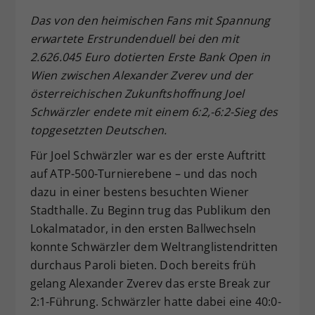
Dieser Wert speichert Ihre Consent-
Das von den heimischen Fans mit Spannung
Einstellungen. Unter anderem eine
erwartete Erstrundenduell bei den mit
zufällig generierte ID, für die
2.626.045 Euro dotierten Erste Bank Open in
Zweck
historische Speicherung Ihrer
Wien zwischen Alexander Zverev und der
vorgenommen Einstellungen, falls der
österreichischen Zukunftshoffnung Joel
Webseiten-Betreiber dies eingestellt
hat.
Schwärzler endete mit einem 6:2,-6:2-Sieg des
topgesetzten Deutschen.
Für Joel Schwärzler war es der erste Auftritt
auf ATP-500-Turnierebene – und das noch
dazu in einer bestens besuchten Wiener
Stadthalle. Zu Beginn trug das Publikum den
Lokalmatador, in den ersten Ballwechseln
konnte Schwärzler dem Weltranglistendritten
durchaus Paroli bieten. Doch bereits früh
gelang Alexander Zverev das erste Break zur
2:1-Führung. Schwärzler hatte dabei eine 40:0-