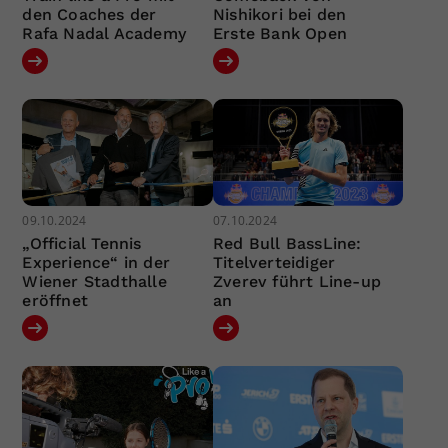
den Coaches der
Nishikori bei den
Rafa Nadal Academy
Erste Bank Open
09.10.2024
07.10.2024
„Official Tennis
Red Bull BassLine:
Experience“ in der
Titelverteidiger
Wiener Stadthalle
Zverev führt Line-up
eröffnet
an