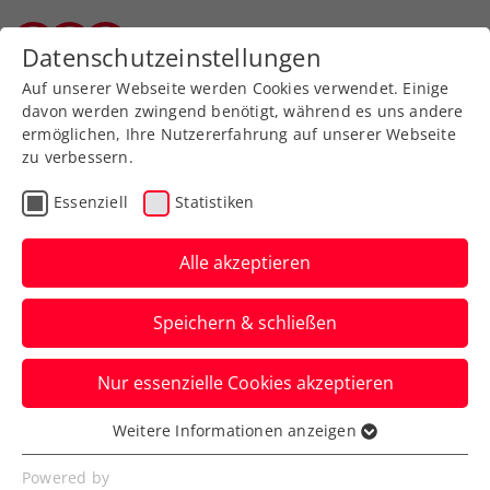
Zurück zur Newsübersicht
Datenschutzeinstellungen
Vorarlberger Tennisverband
Auf unserer Webseite werden Cookies verwendet. Einige
davon werden zwingend benötigt, während es uns andere
ermöglichen, Ihre Nutzererfahrung auf unserer Webseite
zu verbessern.
Turniere
ATP
Essenziell
Statistiken
Erste Bank Open:
Schwärzler gewinnt 4
Alle akzeptieren
Games und viele
Speichern & schließen
Erfahrungen
Nur essenzielle Cookies akzeptieren
Die Nummer drei der Welt ist für den
ÖTV-Youngster bei dessen Debüt beim
Weitere Informationen anzeigen
Essenziell
ATP-Turnier in Wien zu stark.
Essenzielle Cookies werden für grundlegende
Powered by