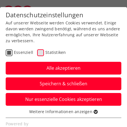
Zurück zur Newsübersicht
Datenschutzeinstellungen
Vorarlberger Tennisverband
Auf unserer Webseite werden Cookies verwendet. Einige
davon werden zwingend benötigt, während es uns andere
ermöglichen, Ihre Nutzererfahrung auf unserer Webseite
zu verbessern.
Turniere
Kids & Jugend
ATP
Essenziell
Statistiken
Like a Pro! Blitzturnier
powered by Drei
Alle akzeptieren
Am 25. Oktober darf sich die
Speichern & schließen
Tennisjugend am Rande der Erste Bank
Open 2024 selbst wie Profis fühlen.
Nur essenzielle Cookies akzeptieren
Verfasst von: Presseaussendung / Redaktion, 05.10.2024
Weitere Informationen anzeigen
Essenziell
Essenzielle Cookies werden für grundlegende
Powered by