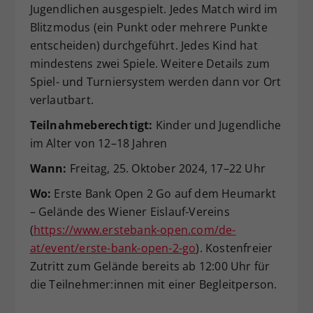
Jugendlichen ausgespielt. Jedes Match wird im
Dieser Wert speichert Ihre Consent-
Blitzmodus (ein Punkt oder mehrere Punkte
Einstellungen. Unter anderem eine
entscheiden) durchgeführt. Jedes Kind hat
zufällig generierte ID, für die
mindestens zwei Spiele. Weitere Details zum
Zweck
historische Speicherung Ihrer
vorgenommen Einstellungen, falls der
Spiel- und Turniersystem werden dann vor Ort
Webseiten-Betreiber dies eingestellt
verlautbart.
hat.
Teilnahmeberechtigt:
Kinder und Jugendliche
im Alter von 12–18 Jahren
Wann:
Freitag, 25. Oktober 2024, 17–22 Uhr
Wo:
Erste Bank Open 2 Go auf dem Heumarkt
– Gelände des Wiener Eislauf-Vereins
(
https://www.erstebank-open.com/de-
at/event/erste-bank-open-2-go
). Kostenfreier
Zutritt zum Gelände bereits ab 12:00 Uhr für
die Teilnehmer:innen mit einer Begleitperson.