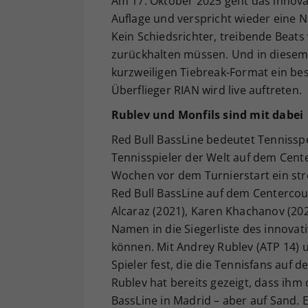
Am 17. Oktober 2025 geht das innovat
Auflage und verspricht wieder eine N
Kein Schiedsrichter, treibende Beats 
zurückhalten müssen. Und in diesem 
kurzweiligen Tiebreak-Format ein be
Überflieger RIAN wird live auftreten.
Rublev
und Monfils sind mit dabei
Red Bull BassLine bedeutet Tennissp
Tennisspieler der Welt auf dem Cente
Wochen vor dem Turnierstart ein str
Red Bull BassLine auf dem Centercour
Alcaraz (2021), Karen Khachanov (202
Namen in die Siegerliste des innovat
können. Mit Andrey Rublev (ATP 14) u
Spieler fest, die die Tennisfans auf
Rublev hat bereits gezeigt, dass ihm 
BassLine in Madrid – aber auf Sand. E