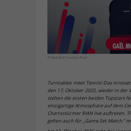
© Red Bull Content Pool
Turntables meet
Tennis! Das innovat
den 17. Oktober 2025, wieder in der 
stehen die ersten beiden Topstars fe
einzigartige Atmosph
ä
re auf dem Ce
Chartsst
ü
rmer RIAN live auftreten. Ti
gelten auch f
ü
r
„
Game.Set.Match.
“
mi