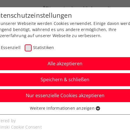
ÖTV
Landesverbände
News
tenschutzeinstellungen
 unserer Webseite werden Cookies verwendet. Einige davon wer
Ausbildung
Services
Über uns
ngend benötigt, während es uns andere ermöglichen, Ihre
zererfahrung auf unserer Webseite zu verbessern.
Essenziell
Statistiken
Alle akzeptieren
Speichern & schließen
Nur essenzielle Cookies akzeptieren
ine: Rublev und
Weitere Informationen anzeigen
ssenziell
en in der Wiener
senzielle Cookies werden für grundlegende Funktionen der
ered by
bseite benötigt. Dadurch ist gewährleistet, dass die Webseite
linski Cookie Consent