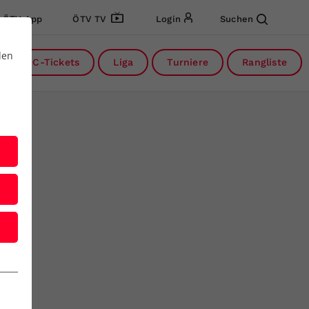
ÖTV App
ÖTV TV
Login
Suchen
den
DC-Tickets
Liga
Turniere
Rangliste