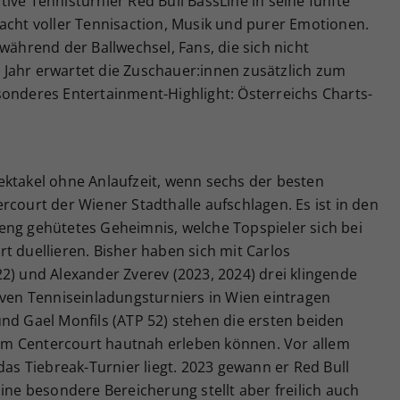
ive Tennisturnier Red Bull BassLine in seine fünfte
acht voller Tennisaction, Musik und purer Emotionen.
während der Ballwechsel, Fans, die sich nicht
Jahr erwartet die Zuschauer:innen zusätzlich zum
sonderes Entertainment-Highlight: Österreichs Charts-
ektakel ohne Anlaufzeit, wenn sechs der besten
rcourt der Wiener Stadthalle aufschlagen. Es ist in den
eng gehütetes Geheimnis, welche Topspieler sich bei
t duellieren. Bisher haben sich mit Carlos
2) und Alexander Zverev (2023, 2024) drei klingende
iven Tenniseinladungsturniers in Wien eintragen
nd Gael Monfils (ATP 52) stehen die ersten beiden
 dem Centercourt hautnah erleben können. Vor allem
das Tiebreak-Turnier liegt. 2023 gewann er Red Bull
ine besondere Bereicherung stellt aber freilich auch