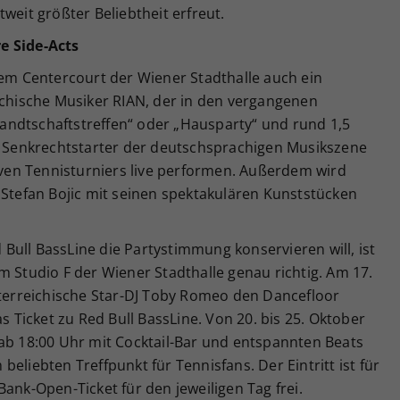
weit größter Beliebtheit erfreut.
e Side-Acts
dem Centercourt der Wiener Stadthalle auch ein
ichische Musiker RIAN, der in den vergangenen
ndtschaftstreffen“ oder „Hausparty“ und rund 1,5
er Senkrechtstarter der deutschsprachigen Musikszene
tiven Tennisturniers live performen. Außerdem wird
 Stefan Bojic mit seinen spektakulären Kunststücken
ull BassLine die Partystimmung konservieren will, ist
m Studio F der Wiener Stadthalle genau richtig. Am 17.
erreichische Star-DJ Toby Romeo den Dancefloor
as Ticket zu Red Bull BassLine. Von 20. bis 25. Oktober
 ab 18:00 Uhr mit Cocktail-Bar und entspannten Beats
eliebten Treffpunkt für Tennisfans. Der Eintritt ist für
ank-Open-Ticket für den jeweiligen Tag frei.