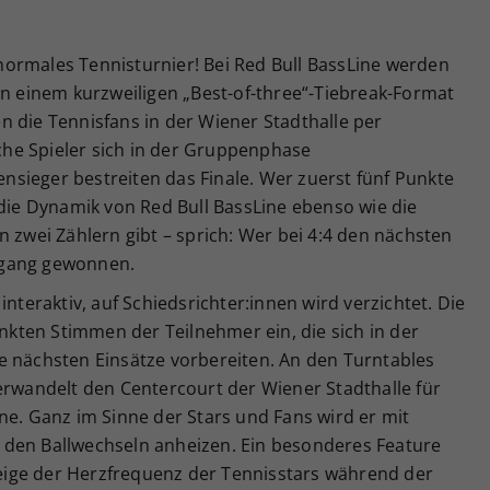
n normales Tennisturnier! Bei Red Bull BassLine werden
in einem kurzweiligen „Best-of-three“-Tiebreak-Format
 die Tennisfans in der Wiener Stadthalle per
he Spieler sich in der Gruppenphase
sieger bestreiten das Finale. Wer zuerst fünf Punkte
 die Dynamik von Red Bull BassLine ebenso wie die
n zwei Zählern gibt – sprich: Wer bei 4:4 den nächsten
hgang gewonnen.
interaktiv, auf Schiedsrichter:innen wird verzichtet. Die
ten Stimmen der Teilnehmer ein, die sich in der
e nächsten Einsätze vorbereiten. An den Turntables
erwandelt den Centercourt der Wiener Stadthalle für
ne. Ganz im Sinne der Stars und Fans wird er mit
 den Ballwechseln anheizen. Ein besonderes Feature
nzeige der Herzfrequenz der Tennisstars während der