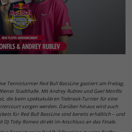
Zweck
generierte ID, für die historische Speicherung
Ihrer vorgenommen Einstellungen, falls der
Webseiten-Betreiber dies eingestellt hat.
ive Tennisturnier Red Bull BassLine
gastiert am Freitag,
Wiener Stadthalle. Mit Andrey Rublev
und Ga
el
Monfils
st, die beim spektakul
ä
ren Tiebreak-Turnier f
ü
r eine
ntercourt sorgen werden. Dar
ü
ber hinaus wird auch
ckets f
ü
r Red Bull BassLine
sind bereits erh
ä
ltlich
–
und
t DJ Toby Romeo direkt im Anschluss an das Finale.