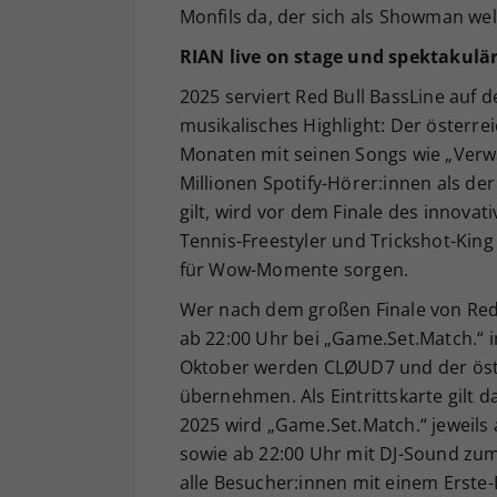
Monfils da, der sich als Showman welt
RIAN live on stage und spektakulär
2025 serviert Red Bull BassLine auf 
musikalisches Highlight: Der österre
Monaten mit seinen Songs wie „Verwa
Millionen Spotify-Hörer:innen als d
gilt, wird vor dem Finale des innova
Tennis-Freestyler und Trickshot-King
für Wow-Momente sorgen.
Wer nach dem großen Finale von Red B
ab 22:00 Uhr bei „Game.Set.Match.“ i
Oktober werden CLØUD7 und der öst
übernehmen. Als Eintrittskarte gilt d
2025 wird „Game.Set.Match.“ jeweils
sowie ab 22:00 Uhr mit DJ-Sound zum b
alle Besucher:innen mit einem Erste-B