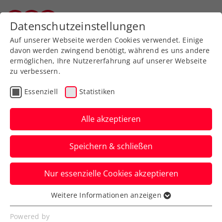
Zurück zur Newsübersicht
Datenschutzeinstellungen
Vorarlberger Tennisverband
Auf unserer Webseite werden Cookies verwendet. Einige
davon werden zwingend benötigt, während es uns andere
ermöglichen, Ihre Nutzererfahrung auf unserer Webseite
zu verbessern.
Turniere
ATP
Essenziell
Statistiken
Magic Moments in the
City presented by Erste
Alle akzeptieren
Bank
Speichern & schließen
Tennis auf dem Rathausplatz: Erlebe von
Nur essenzielle Cookies akzeptieren
16. bis 19. Oktober 2025 deinen
magischen Tennismoment.
Weitere Informationen anzeigen
Essenziell
Verfasst von: Presseaussendung / Redaktion, 01.10.2025
Essenzielle Cookies werden für grundlegende
Powered by