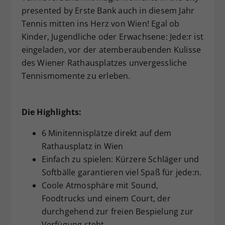
presented by Erste Bank
auch in diesem Jahr
Dieser Wert speichert Ihre Consent-
Tennis mitten ins Herz von Wien! Egal ob
Einstellungen. Unter anderem eine
zufällig generierte ID, für die
Kinder, Jugendliche oder Erwachsene: Jede:r ist
Zweck
historische Speicherung Ihrer
eingeladen, vor der atemberaubenden Kulisse
vorgenommen Einstellungen, falls der
des Wiener Rathausplatzes unvergessliche
Webseiten-Betreiber dies eingestellt
Tennismomente zu erleben.
hat.
Die Highlights:
6 Minitennisplätze direkt auf dem
Rathausplatz in Wien
Einfach zu spielen: Kürzere Schläger und
Softbälle garantieren viel Spaß für jede:n.
Coole Atmosphäre mit Sound,
Foodtrucks und einem Court, der
durchgehend zur freien Bespielung zur
Verfügung steht.