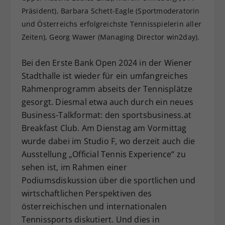
Präsident), Barbara Schett-Eagle (Sportmoderatorin
Dieser Wert speichert Ihre Consent-
Einstellungen. Unter anderem eine
und Österreichs erfolgreichste Tennisspielerin aller
zufällig generierte ID, für die
Zeiten), Georg Wawer (Managing Director win2day).
Zweck
historische Speicherung Ihrer
vorgenommen Einstellungen, falls der
Bei den Erste Bank Open 2024 in der Wiener
Webseiten-Betreiber dies eingestellt
Stadthalle ist wieder für ein umfangreiches
hat.
Rahmenprogramm abseits der Tennisplätze
gesorgt. Diesmal etwa auch durch ein neues
Business-Talkformat: den sportsbusiness.at
Breakfast Club. Am Dienstag am Vormittag
wurde dabei im Studio F, wo derzeit auch die
Ausstellung „Official Tennis Experience“ zu
sehen ist, im Rahmen einer
Podiumsdiskussion über die sportlichen und
wirtschaftlichen Perspektiven des
österreichischen und internationalen
Tennissports diskutiert. Und dies in