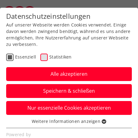
Zurück zur Newsübersicht
Datenschutzeinstellungen
Vorarlberger Tennisverband
Auf unserer Webseite werden Cookies verwendet. Einige
davon werden zwingend benötigt, während es uns andere
ermöglichen, Ihre Nutzererfahrung auf unserer Webseite
zu verbessern.
Turniere
Verbands-Info
ATP
Essenziell
Statistiken
Hochkarätige Besetzung
beim sportsbusiness.at
Alle akzeptieren
Breakfast Club
Speichern & schließen
ÖTV-Präsident Martin Ohneberg diskutiert
Nur essenzielle Cookies akzeptieren
bei den Erste Bank Open mit dem Who is
Who der Tennisszene.
Weitere Informationen anzeigen
Essenziell
Verfasst von: Manuel Wachta, 22.10.2024
Essenzielle Cookies werden für grundlegende
Powered by