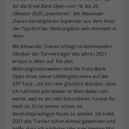
für die Erste Bank Open vom 18. bis 26.
Dieser Wert speichert Ihre Consent-
Oktober 2025 „beschenkt“. Mit Alexander
Einstellungen. Unter anderem eine
zufällig generierte ID, für die
Zverev bestätigte ein Superstar aus dem Kreis
Zweck
historische Speicherung Ihrer
der Top fünf der Weltrangliste sein Antreten in
vorgenommen Einstellungen, falls der
Wien.
Webseiten-Betreiber dies eingestellt
hat.
Mit Alexander Zverev schlägt im kommenden
Oktober der Turniersieger des Jahres 2021
erneut in Wien auf. Für den
Weltranglistenzweiten sind die Erste Bank
Open eines seiner Lieblingsturniere auf der
ATP-Tour. „Ich bin sehr glücklich darüber, dass
ich nächstes Jahr wieder in Wien dabei sein
werde, weil es ein sehr besonderes Turnier für
mich ist. Es ist immer schön, im
deutschsprachigen Raum zu spielen. Ich habe
2021 das Turnier schon einmal gewonnen und
hoffe, dass ich nächstes Jahr zum zweiten Mal