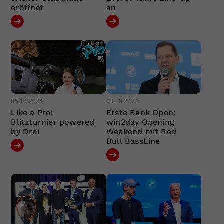
eröffnet
an
05.10.2024
03.10.2024
Like a Pro!
Erste Bank Open:
Blitzturnier powered
win2day Opening
by Drei
Weekend mit Red
Bull BassLine