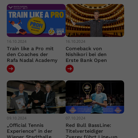
16.10.2024
16.10.2024
Train like a Pro mit
Comeback von
den Coaches der
Nishikori bei den
Rafa Nadal Academy
Erste Bank Open
09.10.2024
07.10.2024
„Official Tennis
Red Bull BassLine:
Experience“ in der
Titelverteidiger
Wiener Stadthalle
Zverev führt Line-up