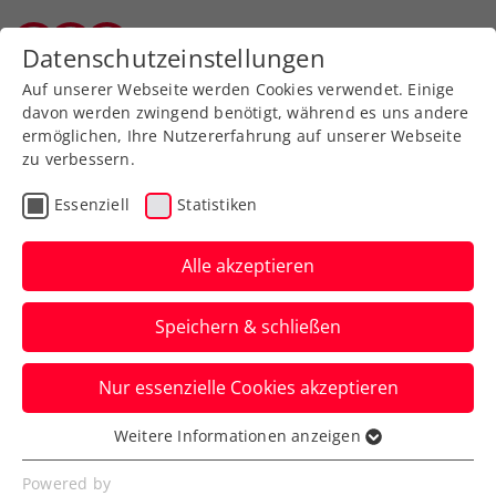
Zurück zur Newsübersicht
Datenschutzeinstellungen
Vorarlberger Tennisverband
Auf unserer Webseite werden Cookies verwendet. Einige
davon werden zwingend benötigt, während es uns andere
ermöglichen, Ihre Nutzererfahrung auf unserer Webseite
zu verbessern.
Turniere
ATP
Essenziell
Statistiken
Zverev sagt seinen Start
bei den Erste Bank Open
Alle akzeptieren
2025 zu
Speichern & schließen
Ein Weihnachtsgeschenk für die
Nur essenzielle Cookies akzeptieren
Tennisfans zu Beginn des Ticketverkaufs
des ATP-500-Turniers in Wien.
Weitere Informationen anzeigen
Essenziell
Verfasst von: Presseaussendung / Redaktion, 19.12.2024
Essenzielle Cookies werden für grundlegende
Powered by