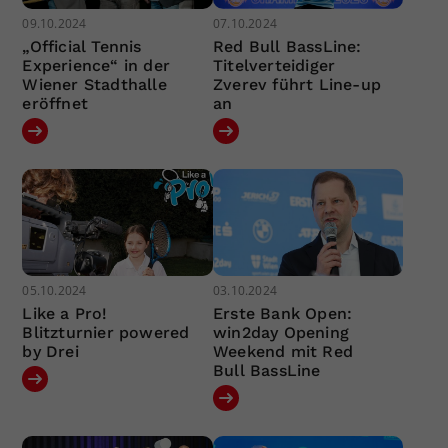
09.10.2024
07.10.2024
„Official Tennis
Red Bull BassLine:
Experience“ in der
Titelverteidiger
Wiener Stadthalle
Zverev führt Line-up
eröffnet
an
05.10.2024
03.10.2024
Like a Pro!
Erste Bank Open:
Blitzturnier powered
win2day Opening
by Drei
Weekend mit Red
Bull BassLine