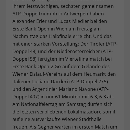
ihrem letztwöchigen, sechsten gemeinsamen
Dieser Wert speichert Ihre Consent-
ATP-Doppeltriumph in Antwerpen haben
Einstellungen. Unter anderem eine
zufällig generierte ID, für die
Alexander Erler und Lucas Miedler bei den
Zweck
historische Speicherung Ihrer
Erste Bank Open in Wien am Freitag am
vorgenommen Einstellungen, falls der
Nachmittag das Halbfinale erreicht. Und das
Webseiten-Betreiber dies eingestellt
mit einer starken Vorstellung: Der Tiroler (ATP-
hat.
Doppel 48) und der Niederösterreicher (ATP-
Doppel 58) fertigten im Viertelfinalmatch bei
Erste Bank Open 2 Go auf dem Gelände des
Wiener Eislauf-Vereins auf dem Heumarkt den
Italiener Luciano Darderi (ATP-Doppel 275)
und den Argentinier Mariano Navone (ATP-
Doppel 407) in nur 61 Minuten mit 6:3, 6:3 ab.
Am Nationalfeiertag am Samstag dürfen sich
die letzten verbliebenen Lokalmatadore somit
auf eine ausverkaufte Wiener Stadthalle
freuen. Als Gegner warten im ersten Match um