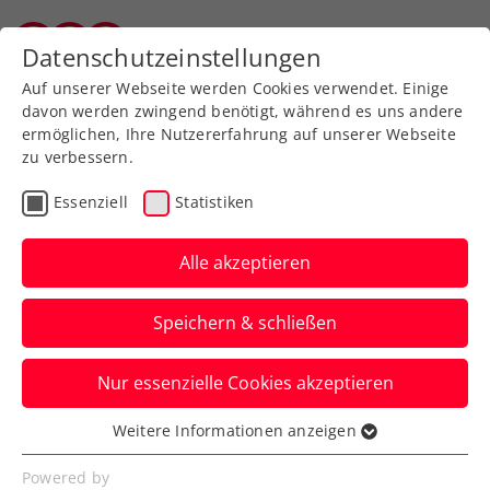
Zurück zur Newsübersicht
Datenschutzeinstellungen
Vorarlberger Tennisverband
Auf unserer Webseite werden Cookies verwendet. Einige
davon werden zwingend benötigt, während es uns andere
ermöglichen, Ihre Nutzererfahrung auf unserer Webseite
zu verbessern.
Turniere
ATP
Essenziell
Statistiken
Erste Bank Open:
Erler/Miedler mit starker
Alle akzeptieren
Vorstellung ins Halbfinale
Speichern & schließen
Österreichs Spitzendoppel setzt sich im
Nur essenzielle Cookies akzeptieren
Viertelfinale des ATP-500-Heimturniers in
Wien klar durch.
Weitere Informationen anzeigen
Essenziell
Verfasst von: Manuel Wachta, 25.10.2024
Essenzielle Cookies werden für grundlegende
Powered by