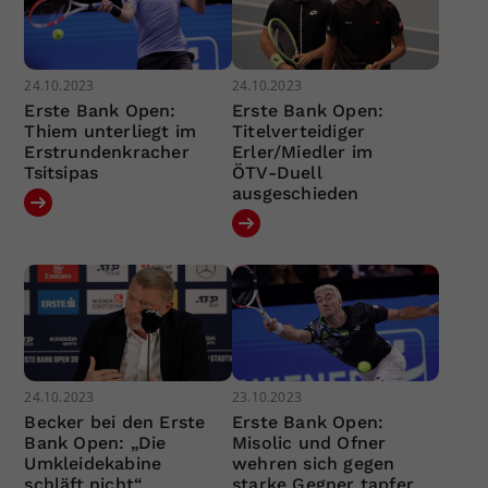
24.10.2023
24.10.2023
Erste Bank Open:
Erste Bank Open:
Thiem unterliegt im
Titelverteidiger
Erstrundenkracher
Erler/Miedler im
Tsitsipas
ÖTV-Duell
ausgeschieden
24.10.2023
23.10.2023
Becker bei den Erste
Erste Bank Open:
Bank Open: „Die
Misolic und Ofner
Umkleidekabine
wehren sich gegen
schläft nicht“
starke Gegner tapfer