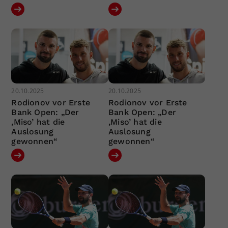
20.10.2025
20.10.2025
Rodionov vor Erste
Rodionov vor Erste
Bank Open: „Der
Bank Open: „Der
‚Miso’ hat die
‚Miso’ hat die
Auslosung
Auslosung
gewonnen“
gewonnen“