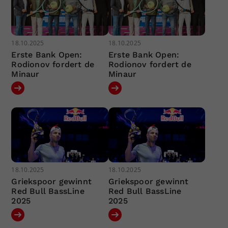
18.10.2025
18.10.2025
Erste Bank Open:
Erste Bank Open:
Rodionov fordert de
Rodionov fordert de
Minaur
Minaur
18.10.2025
18.10.2025
Griekspoor gewinnt
Griekspoor gewinnt
Red Bull BassLine
Red Bull BassLine
2025
2025