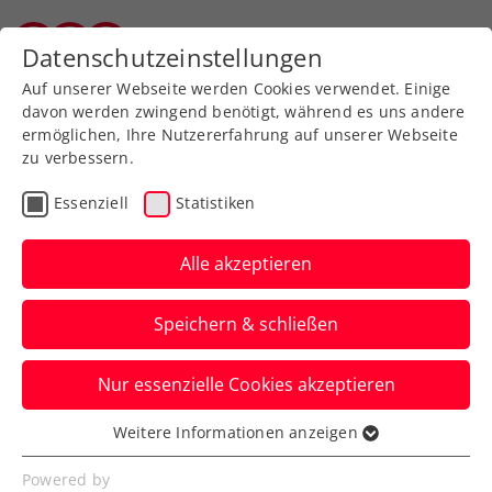
Zurück zur Newsübersicht
Datenschutzeinstellungen
Vorarlberger Tennisverband
Auf unserer Webseite werden Cookies verwendet. Einige
davon werden zwingend benötigt, während es uns andere
ermöglichen, Ihre Nutzererfahrung auf unserer Webseite
zu verbessern.
Turniere
ATP
Essenziell
Statistiken
Road to Erste Bank Open:
Jetzt für
Alle akzeptieren
Qualifikationsturniere
Speichern & schließen
anmelden
Nur essenzielle Cookies akzeptieren
Nach erfolgreicher Premiere 2024 kehrt
das „Champions of Vienna“-Minicourt-
Weitere Informationen anzeigen
Essenziell
Turnier zurück – aber noch größer!
Essenzielle Cookies werden für grundlegende
Powered by