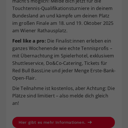
macht’s möglich! Melde dich jetzt für die
Dieser Wert speichert Ihre Consent-
Touchtennis-Qualifikationsturniere in deinem
Einstellungen. Unter anderem eine
Bundesland an und kämpfe um deinen Platz
zufällig generierte ID, für die
im großen Finale am 18. und 19. Oktober 2025
Zweck
historische Speicherung Ihrer
am Wiener Rathausplatz.
vorgenommen Einstellungen, falls der
Webseiten-Betreiber dies eingestellt
Feel like a pro:
Die Finalist:innen erleben ein
hat.
ganzes Wochenende wie echte Tennisprofis –
mit Übernachtung im Spielerhotel, exklusivem
Shuttleservice, Do&Co-Catering, Tickets für
Red Bull BassLine und jeder Menge Erste-Bank-
Open-Flair.
Die Teilnahme ist kostenlos, aber Achtung: Die
Plätze sind limitiert – also melde dich gleich
an!
Hier gibt es mehr Informationen.