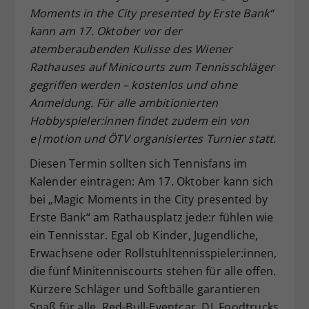
Moments in the City presented by Erste Bank“
Dieser Wert speichert Ihre Consent-
kann am 17. Oktober vor der
Einstellungen. Unter anderem eine
zufällig generierte ID, für die
atemberaubenden Kulisse des Wiener
Zweck
historische Speicherung Ihrer
Rathauses auf Minicourts zum Tennisschläger
vorgenommen Einstellungen, falls der
gegriffen werden – kostenlos und ohne
Webseiten-Betreiber dies eingestellt
Anmeldung. Für alle ambitionierten
hat.
Hobbyspieler:innen findet zudem ein von
e|motion und ÖTV organisiertes Turnier statt.
Diesen Termin sollten sich Tennisfans im
Kalender eintragen: Am 17. Oktober kann sich
bei „Magic Moments in the City presented by
Erste Bank“ am Rathausplatz jede:r fühlen wie
ein Tennisstar. Egal ob Kinder, Jugendliche,
Erwachsene oder Rollstuhltennisspieler:innen,
die fünf Minitenniscourts stehen für alle offen.
Kürzere Schläger und Softbälle garantieren
Spaß für alle, Red-Bull-Eventcar, DJ, Foodtrucks