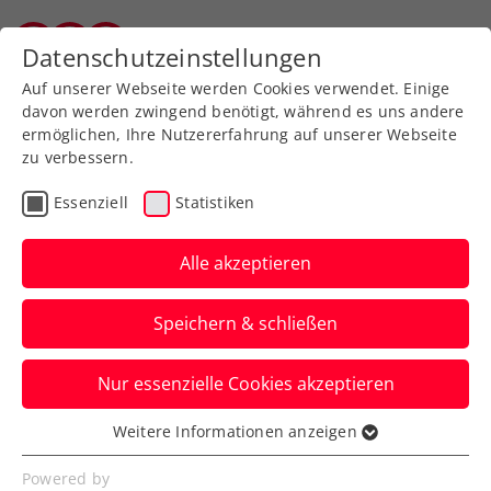
Zurück zur Newsübersicht
Datenschutzeinstellungen
Vorarlberger Tennisverband
Auf unserer Webseite werden Cookies verwendet. Einige
davon werden zwingend benötigt, während es uns andere
ermöglichen, Ihre Nutzererfahrung auf unserer Webseite
zu verbessern.
Inklusion
Allgemeine Klasse
Turniere
Essenziell
Statistiken
Magic Moments in the
City presented by Erste
Alle akzeptieren
Bank
Speichern & schließen
Am 17. Oktober lautet das Motto: Tennis
Nur essenzielle Cookies akzeptieren
am Wiener Rathausplatz für alle!
Weitere Informationen anzeigen
Verfasst von: Presseaussendung / Redaktion, 27.09.2024
Essenziell
Essenzielle Cookies werden für grundlegende
Powered by