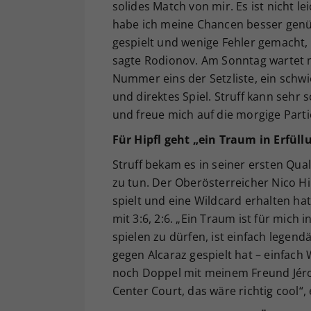
solides Match von mir. Es ist nicht le
habe ich meine Chancen besser genüt
gespielt und wenige Fehler gemacht,
sagte Rodionov. Am Sonntag wartet m
Nummer eins der Setzliste, ein schwie
und direktes Spiel. Struff kann sehr 
und freue mich auf die morgige Parti
Für Hipfl geht „ein Traum in Erfüll
Struff bekam es in seiner ersten Qu
zu tun. Der Oberösterreicher Nico Hi
spielt und eine Wildcard erhalten hat
mit 3:6, 2:6. „Ein Traum ist für mich
spielen zu dürfen, ist einfach legend
gegen Alcaraz gespielt hat – einfach 
noch Doppel mit meinem Freund Jérom
Center Court, das wäre richtig cool“, e