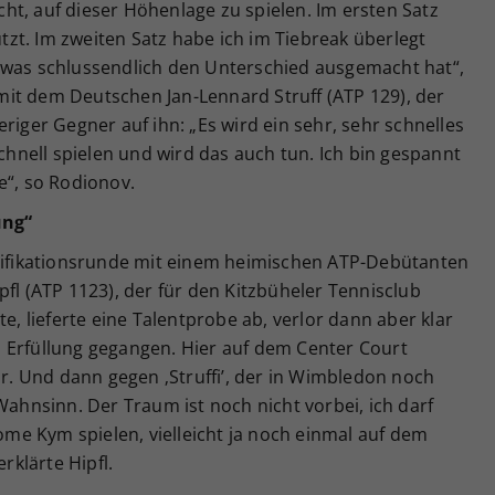
icht, auf dieser Höhenlage zu spielen. Im ersten Satz
zt. Im zweiten Satz habe ich im Tiebreak überlegt
 was schlussendlich den Unterschied ausgemacht hat“,
it dem Deutschen Jan-Lennard Struff (ATP 129), der
riger Gegner auf ihn: „Es wird ein sehr, sehr schnelles
schnell spielen und wird das auch tun. Ich bin gespannt
e“, so Rodionov.
ung“
alifikationsrunde mit einem heimischen ATP-Debütanten
pfl (ATP 1123), der für den Kitzbüheler Tennisclub
te, lieferte eine Talentprobe ab, verlor dann aber klar
 in Erfüllung gegangen. Hier auf dem Center Court
är. Und dann gegen ‚Struffi’, der in Wimbledon noch
Wahnsinn. Der Traum ist noch nicht vorbei, ich darf
e Kym spielen, vielleicht ja noch einmal auf dem
rklärte Hipfl.