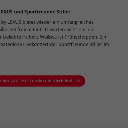
LEXUS und Sportfreunde Stiller
 by LEXUS bietet wieder ein umfangreiches
. Bei freiem Eintritt warten nicht nur die
der beliebte Hubers Weißwurst-Frühschoppen. Ein
kostenlose Livekonzert der Sportfreunde Stiller im
e des ATP-250-Turniers in Kitzbühel.