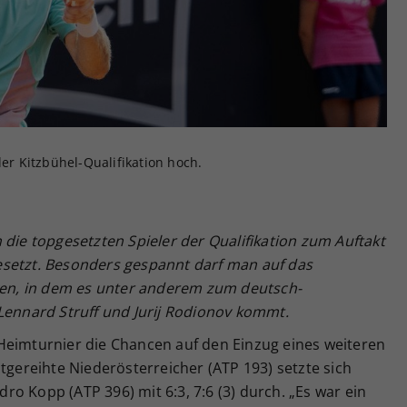
Zweck
generierte ID, für die historische Speicherung
Ihrer vorgenommen Einstellungen, falls der
Webseiten-Betreiber dies eingestellt hat.
der Kitzbühel-Qualifikation hoch.
 die topgesetzten Spieler der Qualifikation zum Auftakt
esetzt. Besonders gespannt darf man auf das
cken, in dem es unter anderem zum deutsch-
Lennard Struff und Jurij Rodionov kommt.
Heimturnier die Chancen auf den Einzug eines weiteren
tgereihte Niederösterreicher (ATP 193) setzte sich
o Kopp (ATP 396) mit 6:3, 7:6 (3) durch. „Es war ein