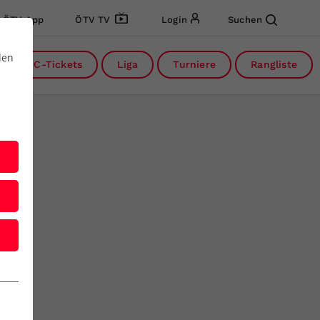
ÖTV App
ÖTV TV
Login
Suchen
den
DC-Tickets
Liga
Turniere
Rangliste