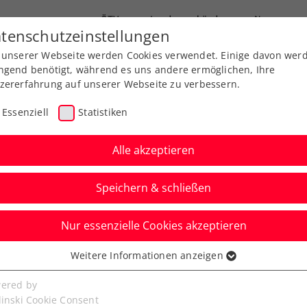
ÖTV
Landesverbände
News
tenschutzeinstellungen
 unserer Webseite werden Cookies verwendet. Einige davon wer
Ausbildung
Services
Über uns
ngend benötigt, während es uns andere ermöglichen, Ihre
zererfahrung auf unserer Webseite zu verbessern.
Essenziell
Statistiken
Alle akzeptieren
Speichern & schließen
Nur essenzielle Cookies akzeptieren
Kitzbühel: Rodionov
Weitere Informationen anzeigen
ssenziell
uell mit Kopp
senzielle Cookies werden für grundlegende Funktionen der
ered by
bseite benötigt. Dadurch ist gewährleistet, dass die Webseite
linski Cookie Consent