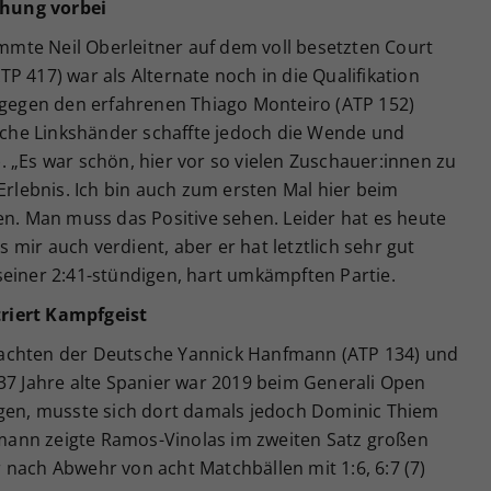
hung vorbei
mte Neil Oberleitner auf dem voll besetzten Court
P 417) war als Alternate noch in die Qualifikation
z gegen den erfahrenen Thiago Monteiro (ATP 152)
ische Linkshänder schaffte jedoch die Wende und
4). „Es war schön, hier vor so vielen Zuschauer:innen zu
Erlebnis. Ich bin auch zum ersten Mal hier beim
en. Man muss das Positive sehen. Leider hat es heute
es mir auch verdient, aber er hat letztlich sehr gut
seiner 2:41-stündigen, hart umkämpften Partie.
riert Kampfgeist
achten der Deutsche Yannick Hanfmann (ATP 134) und
37 Jahre alte Spanier war 2019 beim Generali Open
ngen, musste sich dort damals jedoch Dominic Thiem
ann zeigte Ramos-Vinolas im zweiten Satz großen
nach Abwehr von acht Matchbällen mit 1:6, 6:7 (7)