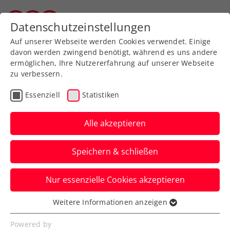
Zurück zur Newsübersicht
Datenschutzeinstellungen
Vorarlberger Tennisverband
Auf unserer Webseite werden Cookies verwendet. Einige
davon werden zwingend benötigt, während es uns andere
ermöglichen, Ihre Nutzererfahrung auf unserer Webseite
zu verbessern.
Turniere
ATP
Essenziell
Statistiken
Erler/Mies begeistern:
Halbfinale beim Generali
Alle akzeptieren
Open Kitzbühel
Speichern & schließen
Der Tiroler Hausherr und der Deutsche
Nur essenzielle Cookies akzeptieren
nehmen beim ATP-250-Turnier das
Nummer-eins-Doppel raus.
Weitere Informationen anzeigen
Essenziell
Verfasst von: Manuel Wachta, 25.07.2024
Essenzielle Cookies werden für grundlegende
Powered by