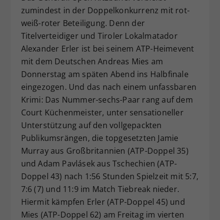
zumindest in der Doppelkonkurrenz mit rot-
Dieser Wert speichert Ihre Consent-
weiß-roter Beteiligung. Denn der
Einstellungen. Unter anderem eine
zufällig generierte ID, für die
Titelverteidiger und Tiroler Lokalmatador
Zweck
historische Speicherung Ihrer
Alexander Erler ist bei seinem ATP-Heimevent
vorgenommen Einstellungen, falls der
mit dem Deutschen Andreas Mies am
Webseiten-Betreiber dies eingestellt
Donnerstag am späten Abend ins Halbfinale
hat.
eingezogen. Und das nach einem unfassbaren
Krimi: Das Nummer-sechs-Paar rang auf dem
Court Küchenmeister, unter sensationeller
Unterstützung auf den vollgepackten
Publikumsrängen, die topgesetzten Jamie
Murray aus Großbritannien (ATP-Doppel 35)
und Adam Pavlásek aus Tschechien (ATP-
Doppel 43) nach 1:56 Stunden Spielzeit mit 5:7,
7:6 (7) und 11:9 im Match Tiebreak nieder.
Hiermit kämpfen Erler (ATP-Doppel 45) und
Mies (ATP-Doppel 62) am Freitag im vierten