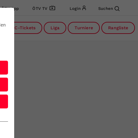
ÖTV App
ÖTV TV
Login
Suchen
den
DC-Tickets
Liga
Turniere
Rangliste