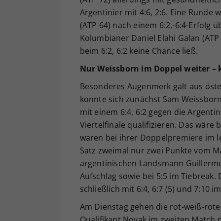
Argentinier mit 4:6, 2:6. Eine Runde
(ATP 64) nach einem 6:2,-6:4-Erfolg 
Kolumbianer Daniel Elahi Galan (ATP 
beim 6:2, 6:2 keine Chance ließ.
Nur Weissborn im Doppel weiter –
Besonderes Augenmerk galt aus öste
konnte sich zunächst Sam Weissbor
mit einem 6:4, 6:2 gegen die Argenti
Viertelfinale qualifizieren. Das wär
waren bei ihrer Doppelpremiere im l
Satz zweimal nur zwei Punkte vom 
argentinischen Landsmann Guillermo 
Aufschlag sowie bei 5:5 im Tiebreak.
schließlich mit 6:4, 6:7 (5) und 7:10 
Am Dienstag gehen die rot-weiß-roten A
Qualifikant Novak im zweiten Match n