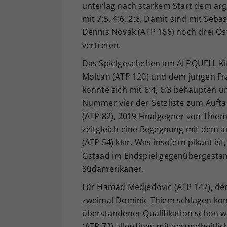
unterlag nach starkem Start dem arg
mit 7:5, 4:6, 2:6. Damit sind mit Seb
Dennis Novak (ATP 166) noch drei Ös
vertreten.
Das Spielgeschehen am ALPQUELL Kit
Molcan (ATP 120) und dem jungen Fra
konnte sich mit 6:4, 6:3 behaupten un
Nummer vier der Setzliste zum Auftak
(ATP 82), 2019 Finalgegner von Thie
zeitgleich eine Begegnung mit dem an
(ATP 54) klar. Was insofern pikant ist
Gstaad im Endspiel gegenübergestan
Südamerikaner.
Für Hamad Medjedovic (ATP 147), de
zweimal Dominic Thiem schlagen konn
überstandener Qualifikation schon w
(ATP 72) allerdings mit gesundheitl