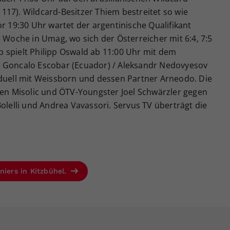
117). Wildcard-Besitzer Thiem bestreitet so wie
or 19:30 Uhr wartet der argentinische Qualifikant
e Woche in Umag, wo sich der Österreicher mit 6:4, 7:5
 spielt Philipp Oswald ab 11:00 Uhr mit dem
n Goncalo Escobar (Ecuador) / Aleksandr Nedovyesov
lduell mit Weissborn und dessen Partner Arneodo. Die
ten Misolic und ÖTV-Youngster Joel Schwärzler gegen
Bolelli und Andrea Vavassori. Servus TV überträgt die
niers in Kitzbühel.