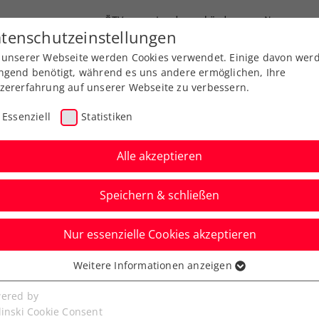
ÖTV
Landesverbände
News
tenschutzeinstellungen
 unserer Webseite werden Cookies verwendet. Einige davon wer
Ausbildung
Services
Über uns
ngend benötigt, während es uns andere ermöglichen, Ihre
zererfahrung auf unserer Webseite zu verbessern.
Essenziell
Statistiken
Alle akzeptieren
Speichern & schließen
Nur essenzielle Cookies akzeptieren
Kitzbühel: Traumhafte
Weitere Informationen anzeigen
ssenziell
ids Day
senzielle Cookies werden für grundlegende Funktionen der
ered by
bseite benötigt. Dadurch ist gewährleistet, dass die Webseite
linski Cookie Consent