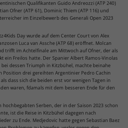
entinischen Qualifikanten Guido Andreozzi (ATP 240)
astian Ofner (ATP 61), Dominic Thiem (ATP 116) und
terreicher im Einzelbewerb des Generali Open 2023
z4Kids Day wurde auf dem Center Court von Alex
nzosen Luca van Assche (ATP 68) eröffnet. Molcan
d trifft im Achtelfinale am Mittwoch auf Ofner, der als
t ein Freilos hatte. Der Spanier Albert Ramos-Vinolas
m bei dessen Triumph in Kitzbühel, machte beinahe
 Position drei gereihten Argentinier Pedro Cachin
, als dass sich die beiden erst vor wenigen Tagen in
den waren, fdamals mit dem besseren Ende für den
n hochbegabten Serben, der in der Saison 2023 schon
te, ist die Reise in Kitzbühel dagegen nach
ieder zu Ende. Medjedovic hatte gegen Sebastian Baez
ichen Problemen zu kämpfen, verlor gegen den