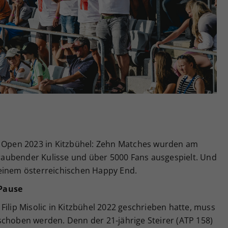
Zweck
generierte ID, für die historische Speicherung
Ihrer vorgenommen Einstellungen, falls der
Webseiten-Betreiber dies eingestellt hat.
i Open 2023 in Kitzbühel: Zehn Matches wurden am
aubender Kulisse und über 5000 Fans ausgespielt. Und
einem österreichischen Happy End.
 Pause
Filip Misolic in Kitzbühel 2022 geschrieben hatte, muss
schoben werden. Denn der 21-jährige Steirer (ATP 158)