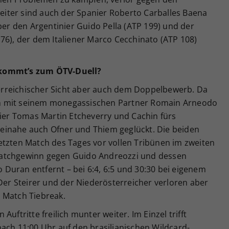
 weiter sind auch der Spanier Roberto Carballes Baena
über den Argentinier Guido Pella (ATP 199) und der
76), der dem Italiener Marco Cecchinato (ATP 108)
 kommt’s zum ÖTV-Duell?
rreichischer Sicht aber auch dem Doppelbewerb. Da
n mit seinem monegassischen Partner Romain Arneodo
nier Tomas Martin Etcheverry und Cachin fürs
e beinahe auch Ofner und Thiem geglückt. Die beiden
etzten Match des Tages vor vollen Tribünen im zweiten
Matchgewinn gegen Guido Andreozzi und dessen
Duran entfernt – bei 6:4, 6:5 und 30:30 bei eigenem
 Der Steirer und der Niederösterreicher verloren aber
im Match Tiebreak.
uftritte freilich munter weiter. Im Einzel trifft
ach 11:00 Uhr auf den brasilianischen Wildcard-