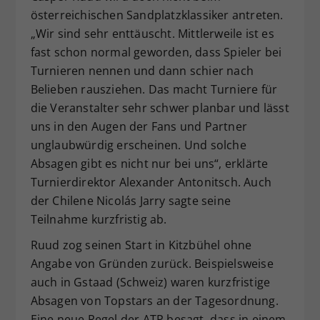
österreichischen Sandplatzklassiker antreten.
Dieser Wert speichert Ihre Consent-
„Wir sind sehr enttäuscht. Mittlerweile ist es
Einstellungen. Unter anderem eine
zufällig generierte ID, für die
fast schon normal geworden, dass Spieler bei
Zweck
historische Speicherung Ihrer
Turnieren nennen und dann schier nach
vorgenommen Einstellungen, falls der
Belieben rausziehen. Das macht Turniere für
Webseiten-Betreiber dies eingestellt
die Veranstalter sehr schwer planbar und lässt
hat.
uns in den Augen der Fans und Partner
unglaubwürdig erscheinen. Und solche
Absagen gibt es nicht nur bei uns“, erklärte
Turnierdirektor Alexander Antonitsch. Auch
der Chilene Nicolás Jarry sagte seine
Teilnahme kurzfristig ab.
Ruud zog seinen Start in Kitzbühel ohne
Angabe von Gründen zurück. Beispielsweise
auch in Gstaad (Schweiz) waren kurzfristige
Absagen von Topstars an der Tagesordnung.
Eine neue Regel der ATP besagt, dass in einem