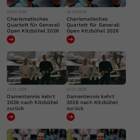
26.03.2026
26.03.2026
Charismatisches
Charismatisches
Quartett für Generali
Quartett für Generali
Open Kitzbühel 2026
Open Kitzbühel 2026
22.01.2026
22.01.2026
Damentennis kehrt
Damentennis kehrt
2026 nach Kitzbühel
2026 nach Kitzbühel
zurück
zurück