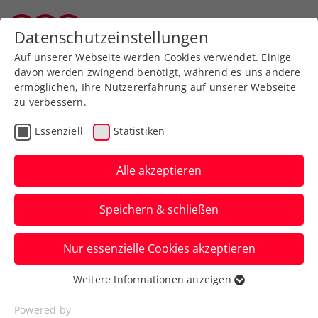
Zurück zur Newsübersicht
Datenschutzeinstellungen
Vorarlberger Tennisverband
Auf unserer Webseite werden Cookies verwendet. Einige
davon werden zwingend benötigt, während es uns andere
ermöglichen, Ihre Nutzererfahrung auf unserer Webseite
zu verbessern.
Turniere
ATP
Essenziell
Statistiken
Generali Open Kitzbühel:
Letzte Hauptfeld-
Alle akzeptieren
Wildcard an Neumayer
Speichern & schließen
Indes zieht Norwegens Topstar Casper
Nur essenzielle Cookies akzeptieren
Ruud seinen Start beim ATP-Turnier in
Tirol überraschend zurück.
Weitere Informationen anzeigen
Essenziell
Verfasst von: Presseaussendung / Redaktion, 19.07.2024
Essenzielle Cookies werden für grundlegende
Powered by