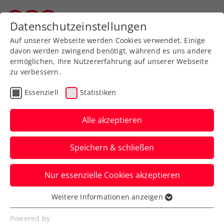
Zurück zur Newsübersicht
Datenschutzeinstellungen
Vorarlberger Tennisverband
Auf unserer Webseite werden Cookies verwendet. Einige
davon werden zwingend benötigt, während es uns andere
ermöglichen, Ihre Nutzererfahrung auf unserer Webseite
zu verbessern.
Turniere
ATP
Essenziell
Statistiken
Generali Open Kitzbühel:
Qualifikation mit ÖTV-
Alle akzeptieren
Quartett
Speichern & schließen
Jurij Rodionov, Sandro Kopp, Neil
Nur essenzielle Cookies akzeptieren
Oberleitner und Nico Hipfl sind beim
ATP-Turnier in Tirol am Start.
Weitere Informationen anzeigen
Essenziell
Verfasst von: Presseaussendung / Redaktion, 18.07.2025
Essenzielle Cookies werden für grundlegende
Powered by