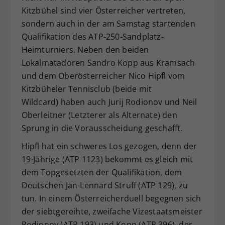
Kitzbühel sind vier Österreicher vertreten,
Dieser Wert speichert Ihre Consent-
sondern auch in der am Samstag startenden
Einstellungen. Unter anderem eine
zufällig generierte ID, für die
Qualifikation des ATP-250-Sandplatz-
Zweck
historische Speicherung Ihrer
Heimturniers. Neben den beiden
vorgenommen Einstellungen, falls der
Lokalmatadoren Sandro Kopp aus Kramsach
Webseiten-Betreiber dies eingestellt
und dem Oberösterreicher Nico Hipfl vom
hat.
Kitzbüheler Tennisclub (beide mit
Wildcard) haben auch Jurij Rodionov und Neil
Oberleitner (Letzterer als Alternate) den
Sprung in die Vorausscheidung geschafft.
Hipfl hat ein schweres Los gezogen, denn der
19-Jährige (ATP 1123) bekommt es gleich mit
dem Topgesetzten der Qualifikation, dem
Deutschen Jan-Lennard Struff (ATP 129), zu
tun. In einem Österreicherduell begegnen sich
der siebtgereihte, zweifache Vizestaatsmeister
Rodionov (ATP 193) und Kopp (ATP 396), der