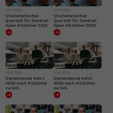
26.03.2026
26.03.2026
Charismatisches
Charismatisches
Quartett für Generali
Quartett für Generali
Open Kitzbühel 2026
Open Kitzbühel 2026
22.01.2026
22.01.2026
Damentennis kehrt
Damentennis kehrt
2026 nach Kitzbühel
2026 nach Kitzbühel
zurück
zurück