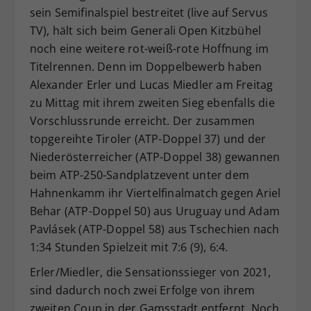
sein Semifinalspiel bestreitet (live auf Servus
Dieser Wert speichert Ihre Consent-
TV), hält sich beim Generali Open Kitzbühel
Einstellungen. Unter anderem eine
zufällig generierte ID, für die
noch eine weitere rot-weiß-rote Hoffnung im
Zweck
historische Speicherung Ihrer
Titelrennen. Denn im Doppelbewerb haben
vorgenommen Einstellungen, falls der
Alexander Erler und Lucas Miedler am Freitag
Webseiten-Betreiber dies eingestellt
zu Mittag mit ihrem zweiten Sieg ebenfalls die
hat.
Vorschlussrunde erreicht. Der zusammen
topgereihte Tiroler (ATP-Doppel 37) und der
Niederösterreicher (ATP-Doppel 38) gewannen
beim ATP-250-Sandplatzevent unter dem
Hahnenkamm ihr Viertelfinalmatch gegen Ariel
Behar (ATP-Doppel 50) aus Uruguay und Adam
Pavlásek (ATP-Doppel 58) aus Tschechien nach
1:34 Stunden Spielzeit mit 7:6 (9), 6:4.
Erler/Miedler, die Sensationssieger von 2021,
sind dadurch noch zwei Erfolge von ihrem
zweiten Coup in der Gamsstadt entfernt. Noch