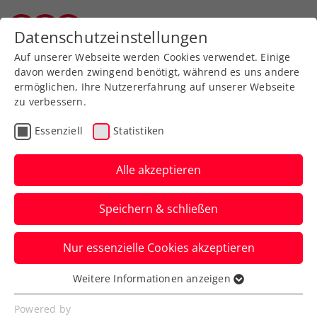
Zurück zur Newsübersicht
Datenschutzeinstellungen
Vorarlberger Tennisverband
Auf unserer Webseite werden Cookies verwendet. Einige
davon werden zwingend benötigt, während es uns andere
ermöglichen, Ihre Nutzererfahrung auf unserer Webseite
zu verbessern.
Turniere
ATP
Essenziell
Statistiken
Generali Open Kitzbühel:
Erler/Miedler verbleiben
Alle akzeptieren
im Doppel-Titelrennen
Speichern & schließen
Das ÖTV-Davis-Cup-Doppel steht beim
Nur essenzielle Cookies akzeptieren
ATP-Heimspiel in Tirol bereits in der
Vorschlussrunde.
Weitere Informationen anzeigen
Essenziell
Verfasst von: Manuel Wachta, 04.08.2023
Essenzielle Cookies werden für grundlegende
Powered by