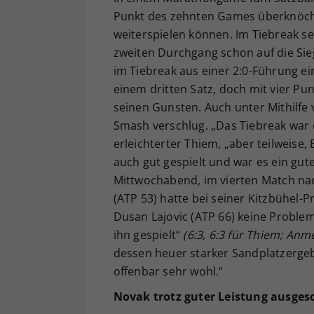
Punkt des zehnten Games überknöch
weiterspielen können. Im Tiebreak se
zweiten Durchgang schon auf die Sieg
im Tiebreak aus einer 2:0-Führung ei
einem dritten Satz, doch mit vier Pu
seinen Gunsten. Auch unter Mithilfe 
Smash verschlug. „Das Tiebreak war e
erleichterter Thiem, „aber teilweise,
auch gut gespielt und war es ein gut
Mittwochabend, im vierten Match nac
(ATP 53) hatte bei seiner Kitzbühel-
Dusan Lajovic (ATP 66) keine Problem
ihn gespielt“
(6:3, 6:3 für Thiem; An
dessen heuer starker Sandplatzergeb
offenbar sehr wohl.“
Novak trotz guter Leistung ausges