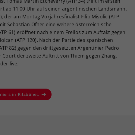
st Tomas Martin Etcheverry (ATP 34) trifft im ersten
rt ab 11:00 Uhr auf seinen argentinischen Landsmann,
, der am Montag Vorjahresfinalist Filip Misolic (ATP
mit Sebastian Ofner eine weitere österreichische
(ATP 61) eröffnet nach einem Freilos zum Auftakt gegen
olcan (ATP 120). Nach der Partie des spanischen
ATP 82) gegen den drittgesetzten Argentinier Pedro
r Court der zweite Auftritt von Thiem gegen Zhang.
er live.
niers in Kitzbühel.