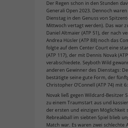
Der Regen schon in den Stunden dav
Generali Open 2023. Dennoch waren
Dienstag in den Genuss von Spitzent
Mittwoch vertagt werden). Das war z
Daniel Altmaier (ATP 51), der nach 
Andrea Hüsler (ATP 88) noch das Come
folgte auf dem Center Court eine sta
(ATP 117), der mit Dennis Novak (ATP 
verabschiedete. Seyboth Wild gewann
anderen Gewinner des Dienstags: Den
bestätigte seine gute Form, der fünft
Christopher O’Connell (ATP 74) mit 6:4
Novak ließ gegen Wildcard-Besitzer 
zu einem Traumstart aus und kassiert
der ersten und einzigen Möglichkeit 
Rebreakball im siebten Spiel blieb un
Match war. Es waren zwei schlechte 