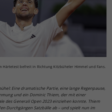
Zweck
generierte ID, für die historische Speicherung
Ihrer vorgenommen Einstellungen, falls der
Webseiten-Betreiber dies eingestellt hat.
Härtetest befreit in Richtung Kitzbüheler Himmel und Fans.
bühel: Eine dramatische Partie, eine lange Regenpause,
immung und ein Dominic Thiem, der mit einer
nale des Generali Open 2023 einziehen konnte. Thiem
en Durchgängen Satzbälle ab – und spielt nun im