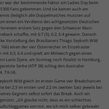
or war der bestimmende Faktor am Ladies Day beim
 5300 Fans gekommen. Und sie kamen auch am
ennis (lediglich alle Doppelmatches mussten auf
um einen ein Verdienst des achtgesetzten Deutschen
verlorenem erstem Satz gegen den Schweizer Marc-
back schaffte, mit 6:7 (5), 6:2, 6:4 gewann. Danach
rke Vorstellung des Brasilianers Thiago Seyboth Wild
166) einen der vier Österreicher im Einzelraster
 mit 6:3, 6.4 und spielt am Mittwoch gegen einen
n Laslo Djere, am Sonntag noch Finalist in Hamburg,
gesetzte Serbe (ATP 38) schlug den Australier
, 7:6 (4).
Seyboth Wild gleich im ersten Game vier Breakchancen
e bei 2:3 im ersten und 2:2 im zweiten Satz jeweils bei
seines Gegners selbst sofort das Break. Auch ein
genützt. „Ich glaube nicht, dass es ein schlechtes
Aufschlaggames von mir, wo ich mich selber gebreakt