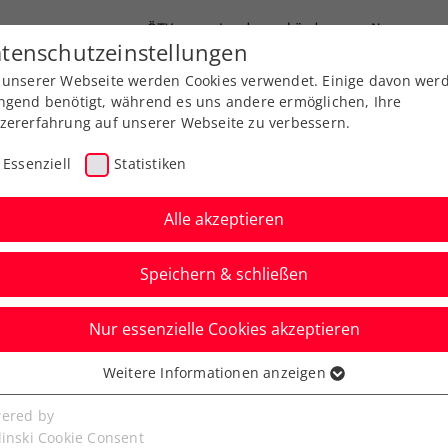
ÖTV
Landesverbände
News
tenschutzeinstellungen
 unserer Webseite werden Cookies verwendet. Einige davon wer
Ausbildung
Services
Über uns
ngend benötigt, während es uns andere ermöglichen, Ihre
zererfahrung auf unserer Webseite zu verbessern.
Essenziell
Statistiken
Alle akzeptieren
Speichern & schließen
Nur essenzielle Cookies akzeptieren
Kitzbühel: Thiem
Weitere Informationen anzeigen
ssenziell
ischen Nightsession-
senzielle Cookies werden für grundlegende Funktionen der
ered by
bseite benötigt. Dadurch ist gewährleistet, dass die Webseite
linski Cookie Consent