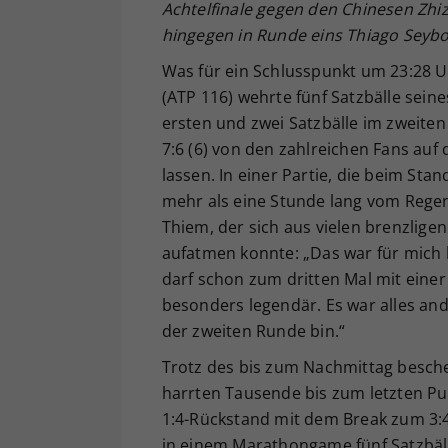
Achtelfinale gegen den Chinesen Zhi
hingegen in Runde eins Thiago Seybot
Was für ein Schlusspunkt um 23:28 U
(ATP 116) wehrte fünf Satzbälle sein
ersten und zwei Satzbälle im zweiten
7:6 (6) von den zahlreichen Fans auf
lassen. In einer Partie, die beim St
mehr als eine Stunde lang vom Rege
Thiem, der sich aus vielen brenzlige
aufatmen konnte: „Das war für mich h
darf schon zum dritten Mal mit einer
besonders legendär. Es war alles ande
der zweiten Runde bin.“
Trotz des bis zum Nachmittag besch
harrten Tausende bis zum letzten Pu
1:4-Rückstand mit dem Break zum 3:4
in einem Marathongame fünf Satzbäl