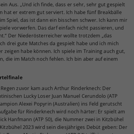
in Aus. „Und ich finde, dass er sehr, sehr gut gespielt
n hat er extrem gut serviert. Ich habe fünf Breakbälle
m Spiel, das ist dann ein bisschen schwer. Ich kann mir
piele vorwerfen. Das darf einfach nicht passieren, und
ht.“ Der Niederösterreicher wollte trotzdem „das
ich drei gute Matches da gespielt habe und ich mich
 zeigen habe können. Ich spiele im Training auch gut,
en, die im Match noch fehlen. Ich bin aber auf einem
telfinale
Regen zuvor kam auch Arthur Rinderknech: Der
ntinischen Lucky Loser Juan Manuel Cerundolo (ATP
ampion Alexei Popyrin (Australien) ins Feld gerutscht
e Aufgabe für Rinderknech wird noch härter: Er spielt am
ck Hanfmann (ATP 50), die Nummer zwei in Kitzbühel
 Kitzbühel 2023 wird sein diesjähriges Debüt geben: Der