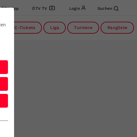
ÖTV App
ÖTV TV
Login
Suchen
den
DC-Tickets
Liga
Turniere
Rangliste