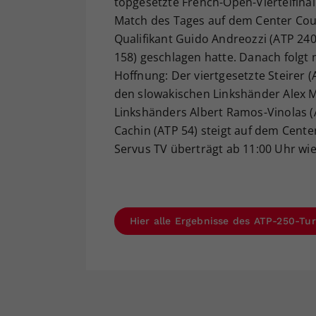
topgesetzte French-Open-Viertelfinali
Match des Tages auf dem Center Cou
Qualifikant Guido Andreozzi (ATP 240)
158) geschlagen hatte. Danach folgt 
Hoffnung: Der viertgesetzte Steirer 
den slowakischen Linkshänder Alex M
Linkshänders Albert Ramos-Vinolas (
Cachin (ATP 54) steigt auf dem Cente
Servus TV überträgt ab 11:00 Uhr wied
Hier alle Ergebnisse des ATP-250-Tur