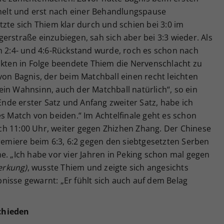
elt und erst nach einer Behandlungspause
tzte sich Thiem klar durch und schien bei 3:0 im
erstraße einzubiegen, sah sich aber bei 3:3 wieder. Als
n 2:4- und 4:6-Rückstand wurde, roch es schon nach
nkten in Folge beendete Thiem die Nervenschlacht zu
von Bagnis, der beim Matchball einen recht leichten
in Wahnsinn, auch der Matchball natürlich“, so ein
 Ende erster Satz und Anfang zweiter Satz, habe ich
es Match von beiden.“ Im Achtelfinale geht es schon
h 11:00 Uhr, weiter gegen Zhizhen Zhang. Der Chinese
Premiere beim 6:3, 6:2 gegen den siebtgesetzten Serben
e. „Ich habe vor vier Jahren in Peking schon mal gegen
merkung)
, wusste Thiem und zeigte sich angesichts
nisse gewarnt: „Er fühlt sich auch auf dem Belag
chieden