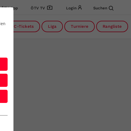
ÖTV App
ÖTV TV
Login
Suchen
den
DC-Tickets
Liga
Turniere
Rangliste