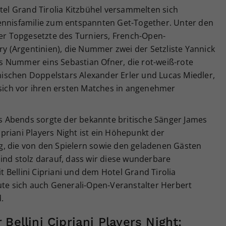
l Grand Tirolia Kitzbühel versammelten sich
ennisfamilie zum entspannten Get-Together. Unter den
der Topgesetzte des Turniers, French-Open-
rry (Argentinien), die Nummer zwei der Setzliste Yannick
 Nummer eins Sebastian Ofner, die rot-weiß-rote
ischen Doppelstars Alexander Erler und Lucas Miedler,
 sich vor ihren ersten Matches in angenehmer
 Abends sorgte der bekannte britische Sänger James
Cipriani Players Night ist ein Höhepunkt der
, die von den Spielern sowie den geladenen Gästen
ind stolz darauf, dass wir diese wunderbare
Bellini Cipriani und dem Hotel Grand Tirolia
ute sich auch Generali-Open-Veranstalter Herbert
.
Bellini Cipriani Players Night: