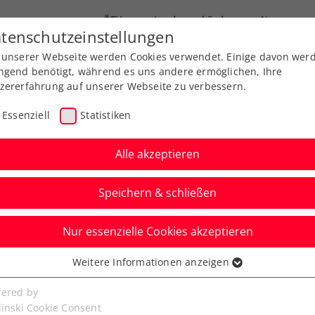
ÖTV
Landesverbände
News
tenschutzeinstellungen
 unserer Webseite werden Cookies verwendet. Einige davon wer
Ausbildung
Services
Über uns
ngend benötigt, während es uns andere ermöglichen, Ihre
zererfahrung auf unserer Webseite zu verbessern.
Essenziell
Statistiken
Alle akzeptieren
Speichern & schließen
Nur essenzielle Cookies akzeptieren
Kitzbühel starten mit
Weitere Informationen anzeigen
ssenziell
ilvoll in die
senzielle Cookies werden für grundlegende Funktionen der
ered by
bseite benötigt. Dadurch ist gewährleistet, dass die Webseite
linski Cookie Consent