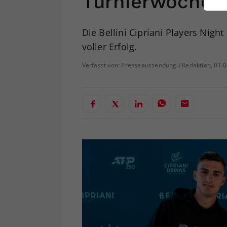
Turnierwoche
ei
Die Bellini Cipriani Players Nigh
voller Erfolg.
S
Verfasst von: Presseaussendung / Redaktion, 01.