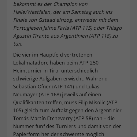
bekommt es der Champion von
Dieser Wert speichert Ihre Consent-
Halle/Westfalen, der am Samstag auch ins
Einstellungen. Unter anderem eine
Finale von Gstaad einzog, entweder mit dem
zufällig generierte ID, für die
Portugiesen Jaime Faria (ATP 115) oder Thiago
Zweck
historische Speicherung Ihrer
vorgenommen Einstellungen, falls der
Agustín Tirante aus Argentinien (ATP 118) zu
Webseiten-Betreiber dies eingestellt
tun.
hat.
Die vier im Hauptfeld vertretenen
Lokalmatadore haben beim ATP-250-
Heimturnier in Tirol unterschiedlich
schwierige Aufgaben erwischt: Während
Sebastian Ofner (ATP 141) und Lukas
Neumayer (ATP 168) jeweils auf einen
Qualifikanten treffen, muss Filip Misolic (ATP
105) gleich zum Auftakt gegen den Argentinier
Tomás Martín Etcheverry (ATP 58) ran – die
Nummer fünf des Turniers und damit von der
Papierform her der schwerste möglich