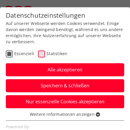
Zurück zur Newsübersicht
Datenschutzeinstellungen
Vorarlberger Tennisverband
Auf unserer Webseite werden Cookies verwendet. Einige
davon werden zwingend benötigt, während es uns andere
ermöglichen, Ihre Nutzererfahrung auf unserer Webseite
zu verbessern.
Turniere
ATP
Essenziell
Statistiken
Generali Open Kitzbühel:
Hartes Los für Misolic
Alle akzeptieren
Sebastian Ofner und Lukas Neumayer
Speichern & schließen
starten beim ATP-Heimturnier indes
jeweils gegen einen Qualifikanten.
Nur essenzielle Cookies akzeptieren
Verfasst von: Presseaussendung / Redaktion, 19.07.2025
Weitere Informationen anzeigen
Essenziell
Essenzielle Cookies werden für grundlegende
Powered by