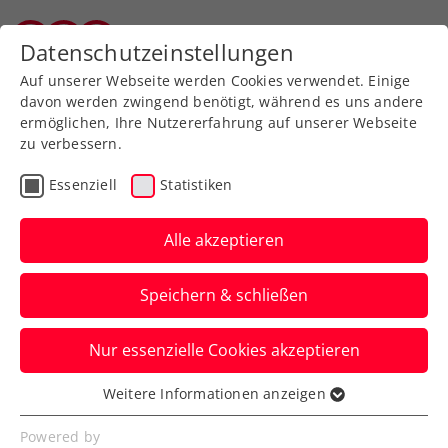
Zurück zur Newsübersicht
Datenschutzeinstellungen
Vorarlberger Tennisverband
Auf unserer Webseite werden Cookies verwendet. Einige
davon werden zwingend benötigt, während es uns andere
ermöglichen, Ihre Nutzererfahrung auf unserer Webseite
zu verbessern.
ATP
Essenziell
Statistiken
Thiem und Misolic
starten in Kitzbühel
Alle akzeptieren
gegen Qualifikanten
Speichern & schließen
Dennis Novak und Lukas Neumayer
Nur essenzielle Cookies akzeptieren
schafften es am Samstag ins Quali-Finale.
Weitere Informationen anzeigen
Verfasst von: , 29.07.2023
Essenziell
Essenzielle Cookies werden für grundlegende
Powered by