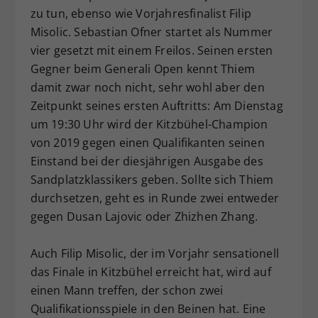
zu tun, ebenso wie Vorjahresfinalist Filip
Dieser Wert speichert Ihre Consent-
Misolic. Sebastian Ofner startet als Nummer
Einstellungen. Unter anderem eine
zufällig generierte ID, für die
vier gesetzt mit einem Freilos. Seinen ersten
Zweck
historische Speicherung Ihrer
Gegner beim Generali Open kennt Thiem
vorgenommen Einstellungen, falls der
damit zwar noch nicht, sehr wohl aber den
Webseiten-Betreiber dies eingestellt
Zeitpunkt seines ersten Auftritts: Am Dienstag
hat.
um 19:30 Uhr wird der Kitzbühel-Champion
von 2019 gegen einen Qualifikanten seinen
Einstand bei der diesjährigen Ausgabe des
Sandplatzklassikers geben. Sollte sich Thiem
durchsetzen, geht es in Runde zwei entweder
gegen Dusan Lajovic oder Zhizhen Zhang.
Auch Filip Misolic, der im Vorjahr sensationell
das Finale in Kitzbühel erreicht hat, wird auf
einen Mann treffen, der schon zwei
Qualifikationsspiele in den Beinen hat. Eine