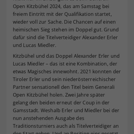
Open Kitzbühel 2024, das am Samstag bei
Dieser Wert speichert Ihre Consent-
freiem Eintritt mit der Qualifikation startet,
Einstellungen. Unter anderem eine
zufällig generierte ID, für die
wieder voll zur Sache. Die Chancen auf einen
Zweck
historische Speicherung Ihrer
heimischen Sieg stehen im Doppel gut. Grund
vorgenommen Einstellungen, falls der
dafür sind die Titelverteidiger Alexander Erler
Webseiten-Betreiber dies eingestellt
und Lucas Miedler.
hat.
Kitzbühel und das Doppel Alexander Erler und
Lucas Miedler – das ist eine Kombination, der
etwas Magisches innewohnt. 2021 konnten der
Tiroler Erler und sein niederösterreichischer
Partner sensationell den Titel beim Generali
Open Kitzbühel holen. Zwei Jahre später
gelang den beiden erneut der Coup in der
Gamsstadt. Weshalb Erler und Miedler bei der
nun anstehenden Ausgabe des
Traditionsturniers auch als Titelverteidiger an
den Start gehen. Und an Position eins gesetzt.