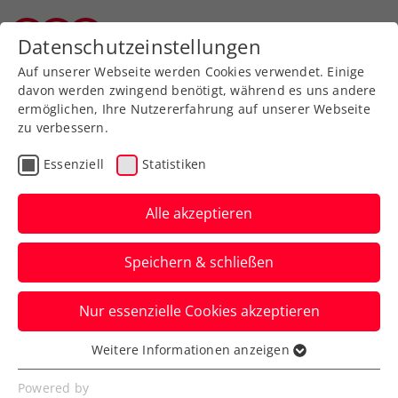
Zurück zur Newsübersicht
Datenschutzeinstellungen
Vorarlberger Tennisverband
Auf unserer Webseite werden Cookies verwendet. Einige
davon werden zwingend benötigt, während es uns andere
ermöglichen, Ihre Nutzererfahrung auf unserer Webseite
zu verbessern.
Turniere
ATP
Essenziell
Statistiken
Generali Open Kitzbühel:
Erler/Miedler steuern
Alle akzeptieren
Titeltriple an
Speichern & schließen
Österreichs Paradedoppel ist beim ATP-
Nur essenzielle Cookies akzeptieren
Turnier in Kitzbühel wieder am Start.
Philipp Oswald ein letztes Mal.
Weitere Informationen anzeigen
Essenziell
Verfasst von: Presseaussendung / Redaktion, 16.07.2024
Essenzielle Cookies werden für grundlegende
Powered by