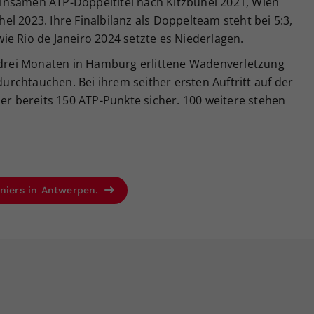
insamen ATP-Doppeltitel nach Kitzbühel 2021, Wien
l 2023. Ihre Finalbilanz als Doppelteam steht bei 5:3,
e Rio de Janeiro 2024 setzte es Niederlagen.
r drei Monaten in Hamburg erlittene Wadenverletzung
rchtauchen. Bei ihrem seither ersten Auftritt auf der
ler bereits 150 ATP-Punkte sicher. 100 weitere stehen
rniers in Antwerpen.