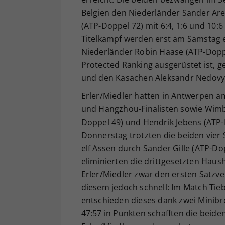
Belgien den Niederländer Sander Ar
(ATP-Doppel 72) mit 6:4, 1:6 und 10:
Titelkampf werden erst am Samstag er
Niederländer Robin Haase (ATP-Doppe
Protected Ranking ausgerüstet ist, 
und den Kasachen Aleksandr Nedovye
Erler/Miedler hatten in Antwerpen a
und Hangzhou-Finalisten sowie Wimbl
Doppel 49) und Hendrik Jebens (ATP-Do
Donnerstag trotzten die beiden vier 
elf Assen durch Sander Gille (ATP-Do
eliminierten die drittgesetzten Haus
Erler/Miedler zwar den ersten Satzver
diesem jedoch schnell: Im Match Tieb
entschieden dieses dank zwei Minibre
47:57 in Punkten schafften die beide