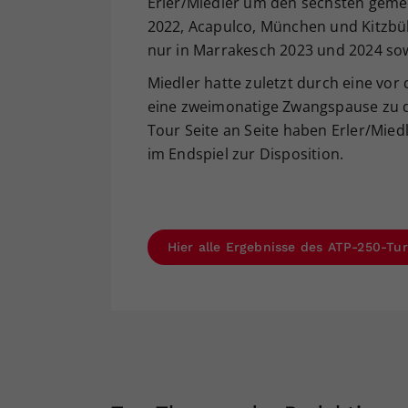
Erler/Miedler um den sechsten geme
2022, Acapulco, München und Kitzbühe
nur in Marrakesch 2023 und 2024 sowi
Miedler hatte zuletzt durch eine vo
eine zweimonatige Zwangspause zu du
Tour Seite an Seite haben Erler/Mied
im Endspiel zur Disposition.
Hier alle Ergebnisse des ATP-250-Tu