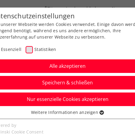
ÖTV
Landesverbände
News
tenschutzeinstellungen
 unserer Webseite werden Cookies verwendet. Einige davon wer
Ausbildung
Services
Über uns
ngend benötigt, während es uns andere ermöglichen, Ihre
zererfahrung auf unserer Webseite zu verbessern.
Essenziell
Statistiken
Alle akzeptieren
Speichern & schließen
Nur essenzielle Cookies akzeptieren
greifen in Antwerpen
Weitere Informationen anzeigen
ssenziell
nsamem ATP-Titel
senzielle Cookies werden für grundlegende Funktionen der
ered by
bseite benötigt. Dadurch ist gewährleistet, dass die Webseite
linski Cookie Consent