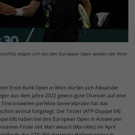
Zweck
generierte ID, für die historische Speicherung
Ihrer vorgenommen Einstellungen, falls der
Webseiten-Betreiber dies eingestellt hat.
r (rechts) zeigen sich bei den European Open wieder von ihrer
den Erste Bank Open in Wien dürfen sich Alexander
ieger aus dem Jahre 2022 gewiss gute Chancen auf eine
Eine bisweilen perfekte Generalprobe hat das
schon einmal hingelegt: Der Tiroler (ATP-Doppel 54)
ppel 68) haben bei den European Open in Antwerpen
insames Finale seit Marrakesch (Marokko) im April
mifinale des ATP-250-Hartplatz-Hallenturniers in