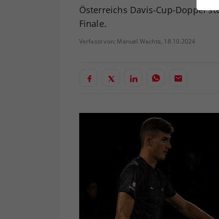
ei
Österreichs Davis-Cup-Doppel st
Finale.
Verfasst von: Manuel Wachta, 18.10.2024
S