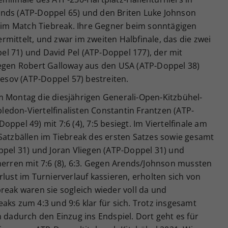
ends (ATP-Doppel 65) und den Briten Luke Johnson
6 im Match Tiebreak. Ihre Gegner beim sonntägigen
mittelt, und zwar im zweiten Halbfinale, das die zwei
l 71) und David Pel (ATP-Doppel 177), der mit
gegen Robert Galloway aus den USA (ATP-Doppel 38)
sov (ATP-Doppel 57) bestreiten.
m Montag die diesjährigen Generali-Open-Kitzbühel-
edon-Viertelfinalisten Constantin Frantzen (ATP-
ppel 49) mit 7:6 (4), 7:5 besiegt. Im Viertelfinale am
Satzbällen im Tiebreak des ersten Satzes sowie gesamt
ppel 31) und Joran Vliegen (ATP-Doppel 31) und
herren mit 7:6 (8), 6:3. Gegen Arends/Johnson mussten
lust im Turnierverlauf kassieren, erholten sich von
reak waren sie sogleich wieder voll da und
aks zum 4:3 und 9:6 klar für sich. Trotz insgesamt
n dadurch den Einzug ins Endspiel. Dort geht es für