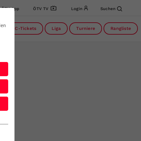
ÖTV App
ÖTV TV
Login
Suchen
den
DC-Tickets
Liga
Turniere
Rangliste