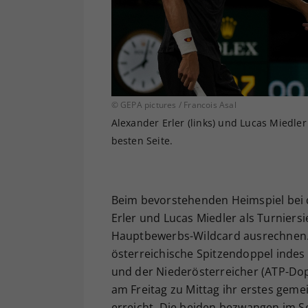
© GEPA pictures / Francois Asal
Alexander Erler (links) und Lucas Miedle
besten Seite.
Beim bevorstehenden Heimspiel bei 
Erler und Lucas Miedler als Turniers
Hauptbewerbs-Wildcard ausrechnen. 
österreichische Spitzendoppel indes 
und der Niederösterreicher (ATP-Do
am Freitag zu Mittag ihr erstes geme
erreicht. Die beiden bezwangen im Se