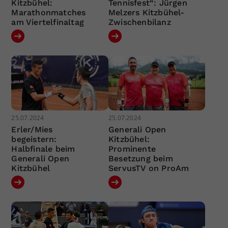
Kitzbühel:
Tennisfest“: Jürgen
Marathonmatches
Melzers Kitzbühel-
am Viertelfinaltag
Zwischenbilanz
25.07.2024
25.07.2024
Erler/Mies
Generali Open
begeistern:
Kitzbühel:
Halbfinale beim
Prominente
Generali Open
Besetzung beim
Kitzbühel
ServusTV on ProAm