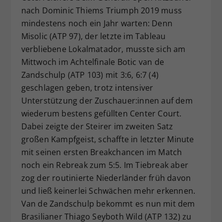
nach Dominic Thiems Triumph 2019 muss
Dieser Wert speichert Ihre Consent-
mindestens noch ein Jahr warten: Denn
Einstellungen. Unter anderem eine
zufällig generierte ID, für die
Misolic (ATP 97), der letzte im Tableau
Zweck
historische Speicherung Ihrer
verbliebene Lokalmatador, musste sich am
vorgenommen Einstellungen, falls der
Mittwoch im Achtelfinale Botic van de
Webseiten-Betreiber dies eingestellt
Zandschulp (ATP 103) mit 3:6, 6:7 (4)
hat.
geschlagen geben, trotz intensiver
Unterstützung der Zuschauer:innen auf dem
wiederum bestens gefüllten Center Court.
Dabei zeigte der Steirer im zweiten Satz
großen Kampfgeist, schaffte in letzter Minute
mit seinen ersten Breakchancen im Match
noch ein Rebreak zum 5:5. Im Tiebreak aber
zog der routinierte Niederländer früh davon
und ließ keinerlei Schwächen mehr erkennen.
Van de Zandschulp bekommt es nun mit dem
Brasilianer Thiago Seyboth Wild (ATP 132) zu