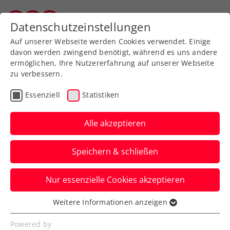
Zurück zur Newsübersicht
Datenschutzeinstellungen
Vorarlberger Tennisverband
Auf unserer Webseite werden Cookies verwendet. Einige
davon werden zwingend benötigt, während es uns andere
ermöglichen, Ihre Nutzererfahrung auf unserer Webseite
zu verbessern.
Turniere
ATP
Essenziell
Statistiken
Generali Open Kitzbühel:
Neumayer rückt ins
Alle akzeptieren
Hauptfeld nach
Speichern & schließen
Matteo Berrettini sagt fürs ATP-Event in
Nur essenzielle Cookies akzeptieren
Tirol ab. Somit stehen zumindest drei
Österreicher im Main Draw.
Weitere Informationen anzeigen
Essenziell
Verfasst von: Presseaussendung / Redaktion, 11.07.2025
Essenzielle Cookies werden für grundlegende
Powered by