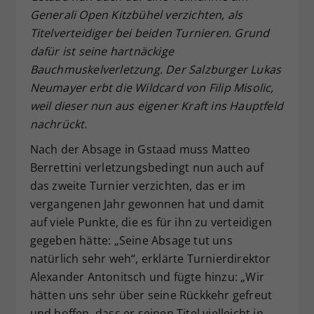
Generali Open Kitzbühel verzichten, als
Dieser Wert speichert Ihre Consent-
Titelverteidiger bei beiden Turnieren. Grund
Einstellungen. Unter anderem eine
zufällig generierte ID, für die
dafür ist seine hartnäckige
Zweck
historische Speicherung Ihrer
Bauchmuskelverletzung. Der Salzburger Lukas
vorgenommen Einstellungen, falls der
Neumayer erbt die Wildcard von Filip Misolic,
Webseiten-Betreiber dies eingestellt
weil dieser nun aus eigener Kraft ins Hauptfeld
hat.
nachrückt.
Nach der Absage in Gstaad muss Matteo
Berrettini verletzungsbedingt nun auch auf
das zweite Turnier verzichten, das er im
vergangenen Jahr gewonnen hat und damit
auf viele Punkte, die es für ihn zu verteidigen
gegeben hätte: „Seine Absage tut uns
natürlich sehr weh“, erklärte Turnierdirektor
Alexander Antonitsch und fügte hinzu: „Wir
hätten uns sehr über seine Rückkehr gefreut
und hoffen, dass er seinen Titel vielleicht in