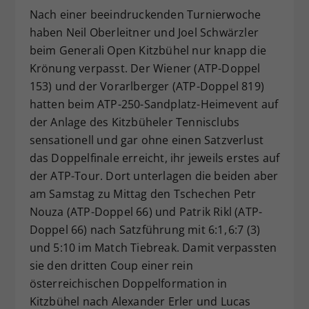
Nach einer beeindruckenden Turnierwoche
Dieser Wert speichert Ihre Consent-
haben Neil Oberleitner und Joel Schwärzler
Einstellungen. Unter anderem eine
zufällig generierte ID, für die
beim Generali Open Kitzbühel nur knapp die
Zweck
historische Speicherung Ihrer
Krönung verpasst. Der Wiener (ATP-Doppel
vorgenommen Einstellungen, falls der
153) und der Vorarlberger (ATP-Doppel 819)
Webseiten-Betreiber dies eingestellt
hatten beim ATP-250-Sandplatz-Heimevent auf
hat.
der Anlage des Kitzbüheler Tennisclubs
sensationell und gar ohne einen Satzverlust
das Doppelfinale erreicht, ihr jeweils erstes auf
der ATP-Tour. Dort unterlagen die beiden aber
am Samstag zu Mittag den Tschechen Petr
Nouza (ATP-Doppel 66) und Patrik Rikl (ATP-
Doppel 66) nach Satzführung mit 6:1, 6:7 (3)
und 5:10 im Match Tiebreak. Damit verpassten
sie den dritten Coup einer rein
österreichischen Doppelformation in
Kitzbühel nach Alexander Erler und Lucas