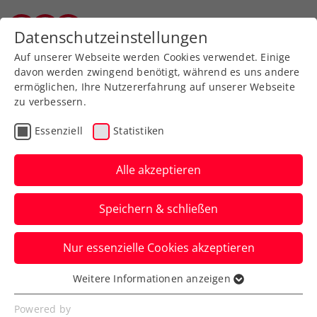
Zurück zur Newsübersicht
Datenschutzeinstellungen
Vorarlberger Tennisverband
Auf unserer Webseite werden Cookies verwendet. Einige
davon werden zwingend benötigt, während es uns andere
ermöglichen, Ihre Nutzererfahrung auf unserer Webseite
zu verbessern.
Turniere
ATP
Essenziell
Statistiken
Oberleitner/Schwärzler
verpassen Krönung beim
Alle akzeptieren
Generali Open Kitzbühel
Speichern & schließen
Das ÖTV-Doppel muss sich beim ATP-
Nur essenzielle Cookies akzeptieren
Heimturnier im Finale beugen. Im Einzel
triumphiert Alexander Bublik.
Weitere Informationen anzeigen
Essenziell
Verfasst von: ChatGPT / Presseaussendung / Redaktion,
Essenzielle Cookies werden für grundlegende
Powered by
26.07.2025