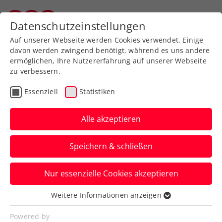
Zurück zur Newsübersicht
Datenschutzeinstellungen
Vorarlberger Tennisverband
Auf unserer Webseite werden Cookies verwendet. Einige
davon werden zwingend benötigt, während es uns andere
ermöglichen, Ihre Nutzererfahrung auf unserer Webseite
zu verbessern.
ATP
ITF
Turniere
Kids & Jugend
Essenziell
Statistiken
Wimbledon: Erler
schrammt an
Alle akzeptieren
Viertelfinalpremiere
Speichern & schließen
vorbei
Nur essenzielle Cookies akzeptieren
Österreichs Nummer eins im Doppel
unterliegt im Achtelfinale knapp mit 5:7
Weitere Informationen anzeigen
Essenziell
im dritten Satz.
Essenzielle Cookies werden für grundlegende
Powered by