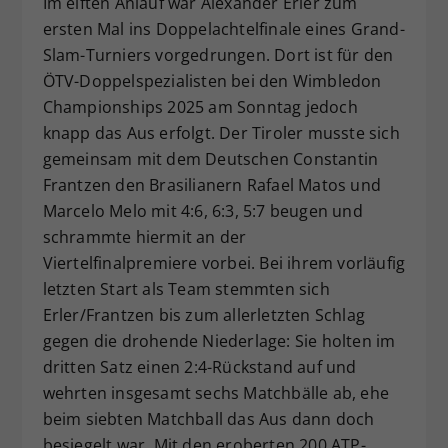
Im elften Anlauf war Alexander Erler zum
Dieser Wert speichert Ihre Consent-
ersten Mal ins Doppelachtelfinale eines Grand-
Einstellungen. Unter anderem eine
Slam-Turniers vorgedrungen. Dort ist für den
zufällig generierte ID, für die
ÖTV-Doppelspezialisten bei den Wimbledon
Zweck
historische Speicherung Ihrer
Championships 2025 am Sonntag jedoch
vorgenommen Einstellungen, falls der
knapp das Aus erfolgt. Der Tiroler musste sich
Webseiten-Betreiber dies eingestellt
hat.
gemeinsam mit dem Deutschen Constantin
Frantzen den Brasilianern Rafael Matos und
Marcelo Melo mit 4:6, 6:3, 5:7 beugen und
schrammte hiermit an der
Viertelfinalpremiere vorbei. Bei ihrem vorläufig
letzten Start als Team stemmten sich
Erler/Frantzen bis zum allerletzten Schlag
gegen die drohende Niederlage: Sie holten im
dritten Satz einen 2:4-Rückstand auf und
wehrten insgesamt sechs Matchbälle ab, ehe
beim siebten Matchball das Aus dann doch
besiegelt war. Mit den eroberten 200 ATP-