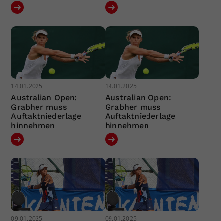
14.01.2025
14.01.2025
Australian Open:
Australian Open:
Grabher muss
Grabher muss
Auftaktniederlage
Auftaktniederlage
hinnehmen
hinnehmen
09.01.2025
09.01.2025