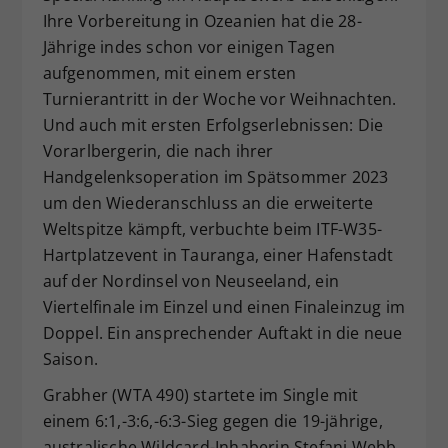
Ihre Vorbereitung in Ozeanien hat die 28-
Dieser Wert speichert Ihre Consent-
Jährige indes schon vor einigen Tagen
Einstellungen. Unter anderem eine
zufällig generierte ID, für die
aufgenommen, mit einem ersten
Zweck
historische Speicherung Ihrer
Turnierantritt in der Woche vor Weihnachten.
vorgenommen Einstellungen, falls der
Und auch mit ersten Erfolgserlebnissen: Die
Webseiten-Betreiber dies eingestellt
Vorarlbergerin, die nach ihrer
hat.
Handgelenksoperation im Spätsommer 2023
um den Wiederanschluss an die erweiterte
Weltspitze kämpft, verbuchte beim ITF-W35-
Hartplatzevent in Tauranga, einer Hafenstadt
auf der Nordinsel von Neuseeland, ein
Viertelfinale im Einzel und einen Finaleinzug im
Doppel. Ein ansprechender Auftakt in die neue
Saison.
Grabher (WTA 490) startete im Single mit
einem 6:1,-3:6,-6:3-Sieg gegen die 19-jährige,
australische Wildcard-Inhaberin Stefani Webb