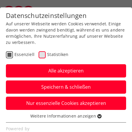
Zurück zur Newsübersicht
Datenschutzeinstellungen
Vorarlberger Tennisverband
Auf unserer Webseite werden Cookies verwendet. Einige
davon werden zwingend benötigt, während es uns andere
ermöglichen, Ihre Nutzererfahrung auf unserer Webseite
zu verbessern.
WTA
ITF
Turniere
Essenziell
Statistiken
ITF Tauranga: Grabher mit
ansprechendem
Alle akzeptieren
Saisonstart
Speichern & schließen
Österreichs Spitzenspielerin verpasst in
Nur essenzielle Cookies akzeptieren
Neuseeland nur knapp ihren neunten
Damen-Doppeltitel.
Weitere Informationen anzeigen
Essenziell
Verfasst von: Manuel Wachta, 21.12.2024
Essenzielle Cookies werden für grundlegende
Powered by