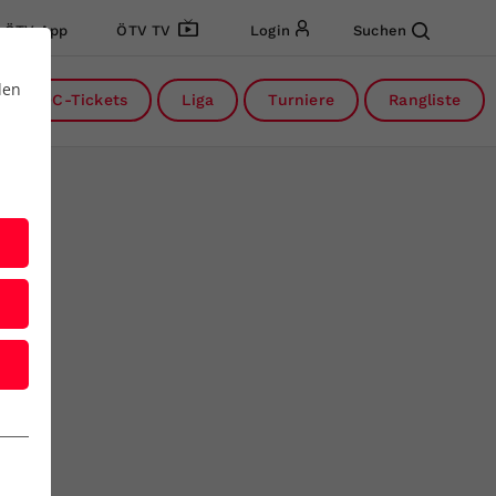
ÖTV App
ÖTV TV
Login
Suchen
den
DC-Tickets
Liga
Turniere
Rangliste