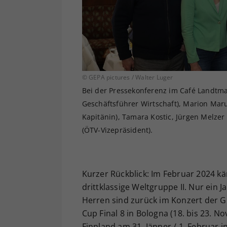
© GEPA pictures / Walter Luger
Bei der Pressekonferenz im Café Landtm
Geschäftsführer Wirtschaft), Marion Maru
Kapitänin), Tamara Kostic, Jürgen Melze
(ÖTV-Vizepräsident).
Kurzer Rückblick: Im Februar 2024 kä
drittklassige Weltgruppe II. Nur ein J
Herren sind zurück im Konzert der 
Cup Final 8 in Bologna (18. bis 23. N
Finnland am 31. Jänner / 1. Februar 