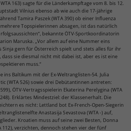
WTA 163) sagte für die Länderkampftage vom 8. bis 12.
uptstadt Vilnius ebenso ab wie auch die 17-jährige
während Tamira Paszek (WTA 390) ob einer Influenza
 mehrere Topspielerinnen absagen, ist das natürlich
rfolgsaussichten“, bekannte ÖTV-Sportkoordinatorin
 Marion Maruska. „Vor allem auf eine Nummer eins
Sinja gern für Österreich spielt und stets alles für ihr
dass sie diesmal nicht mit dabei ist, aber es ist eine
espektieren muss.“
 ins Baltikum mit der Ex-Weltranglisten-54. Julia
tic (WTA 526) sowie drei Debütantinnen antreten:
 599), ÖTV-Vertragsspielerin Ekaterina Perelygina (WTA
48). Erklärtes Mindestziel: der Klassenerhalt. Die
chtern es nicht: Lettland bot Ex-French-Open-Siegerin
tranglistenelfte Anastasija Sevastova (WTA -) auf,
glieder. Kroatien muss auf seine zwei Besten, Donna
 112), verzichten, dennoch stehen vier der fünf