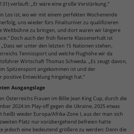
31) verläuft: „Er wäre eine große Verstärkung.“
ein Los ist, wo wir mit einem perfekten Wochenende
rfolg, uns wieder fürs Finalturnier zu qualifizieren
ie Weltbühne zu bringen, und dort waren wir längere
ce.“ Doch auch der früh fixierte Klassenerhalt ist
. „Dass wir unter den letzten 15 Nationen stehen,
terreichs Tennissport und welche Flughöhe wir da
tsführer Wirtschaft Thomas Schweda. „Es zeugt davon,
t im Spitzensport angekommen ist und der
 positive Entwicklung hingelegt hat.“
hten Ausgangslage
Österreichs Frauen im Billie Jean King Cup, durch die
ber 2024 im Play-off gegen die Ukraine, 2025 etwas
ät heißt wieder Europa/Afrika-Zone I, aus der man sich
 zweiten Platz nur vorübergehend befreien hatte
ge jedoch eine bedeutend größere zu werden: Denn die