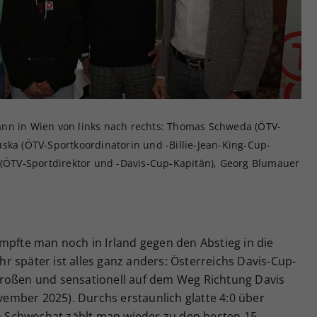
Zweck
generierte ID, für die historische Speicherung
Ihrer vorgenommen Einstellungen, falls der
Webseiten-Betreiber dies eingestellt hat.
ann in Wien von links nach rechts: Thomas Schweda (ÖTV-
ska (ÖTV-Sportkoordinatorin und -Billie-Jean-King-Cup-
r (ÖTV-Sportdirektor und -Davis-Cup-Kapitän), Georg Blumauer
mpfte man noch in Irland gegen den Abstieg in die
ahr später ist alles ganz anders: Österreichs Davis-Cup-
Großen und sensationell auf dem Weg Richtung Davis
ovember 2025). Durchs erstaunlich glatte 4:0 über
in Schwechat zählt man wieder zu den besten 15