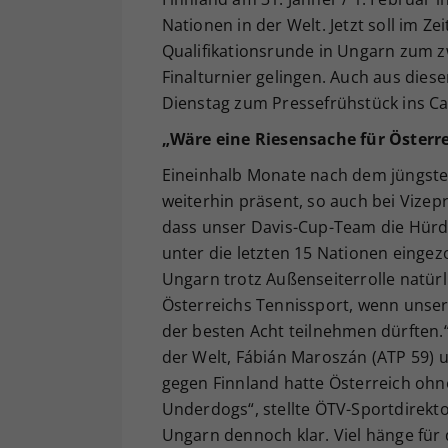
Nationen in der Welt. Jetzt soll im Z
Qualifikationsrunde in Ungarn zum 
Finalturnier gelingen. Auch aus die
Dienstag zum Pressefrühstück ins Ca
„
Wäre eine Riesensache für Österr
Eineinhalb Monate nach dem jüngsten
weiterhin präsent, so auch bei Vizep
dass unser Davis-Cup-Team die Hür
unter die letzten 15 Nationen eingezo
Ungarn trotz Außenseiterrolle natürl
Österreichs Tennissport, wenn unser
der besten Acht teilnehmen dürften.“
der Welt, Fábián Maroszán (ATP 59) u
gegen Finnland hatte Österreich ohne
Underdogs“, stellte ÖTV-Sportdirekt
Ungarn dennoch klar. Viel hänge für