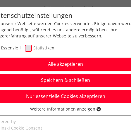
ÖTV
Landesverbände
News
tenschutzeinstellungen
 unserer Webseite werden Cookies verwendet. Einige davon wer
Ausbildung
Services
Über uns
ngend benötigt, während es uns andere ermöglichen, Ihre
zererfahrung auf unserer Webseite zu verbessern.
Essenziell
Statistiken
Alle akzeptieren
Speichern & schließen
Nur essenzielle Cookies akzeptieren
-Team greift nach den
Weitere Informationen anzeigen
ssenziell
senzielle Cookies werden für grundlegende Funktionen der
ered by
bseite benötigt. Dadurch ist gewährleistet, dass die Webseite
linski Cookie Consent