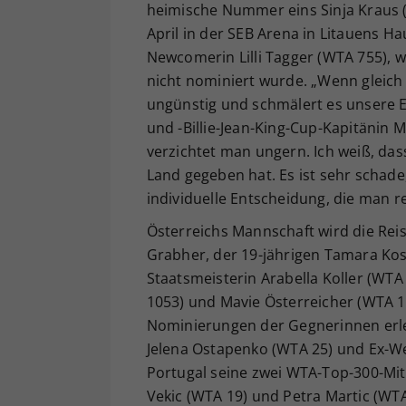
heimische Nummer eins Sinja Kraus (
April in der SEB Arena in Litauens Ha
Newcomerin Lilli Tagger (WTA 755), 
nicht nominiert wurde. „Wenn gleich
ungünstig und schmälert es unsere E
und -Billie-Jean-King-Cup-Kapitänin
verzichtet man ungern. Ich weiß, dass 
Land gegeben hat. Es ist sehr schade, 
individuelle Entscheidung, die man r
Österreichs Mannschaft wird die Reise
Grabher, der 19-jährigen Tamara Kos
Staatsmeisterin Arabella Koller (WTA
1053) und Mavie Österreicher (WTA 12
Nominierungen der Gegnerinnen erlei
Jelena Ostapenko (WTA 25) und Ex-Wel
Portugal seine zwei WTA-Top-300-Mit
Vekic (WTA 19) und Petra Martic (WTA