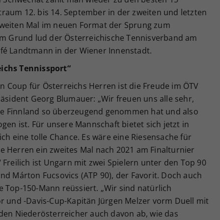
eitraum 12. bis 14. September in der zweiten und letzten
zweiten Mal im neuen Format der Sprung zum
sem Grund lud der Österreichische Tennisverband am
fé Landtmann in der Wiener Innenstadt.
eichs Tennissport“
 Coup für Österreichs Herren ist die Freude im ÖTV
räsident Georg Blumauer: „Wir freuen uns alle sehr,
de Finnland so überzeugend genommen hat und also
gen ist. Für unsere Mannschaft bietet sich jetzt in
ich eine tolle Chance. Es wäre eine Riesensache für
e Herren ein zweites Mal nach 2021 am Finalturnier
 Freilich ist Ungarn mit zwei Spielern unter den Top 90
nd Márton Fucsovics (ATP 90), der Favorit. Doch auch
 Top-150-Mann reüssiert. „Wir sind natürlich
or und -Davis-Cup-Kapitän Jürgen Melzer vorm Duell mit
 den Niederösterreicher auch davon ab, wie das