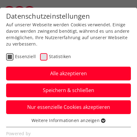
Zurück zur Newsübersicht
Datenschutzeinstellungen
Vorarlberger Tennisverband
Auf unserer Webseite werden Cookies verwendet. Einige
davon werden zwingend benötigt, während es uns andere
ermöglichen, Ihre Nutzererfahrung auf unserer Webseite
zu verbessern.
Davis Cup
ATP
Turniere
Essenziell
Statistiken
Verbands-Info
Alle akzeptieren
Ohneberg, Melzer und
Speichern & schließen
Ofner im spannenden
KURIER TV SPORT Talk
Nur essenzielle Cookies akzeptieren
KURIER-Sportredakteur und -moderator
Weitere Informationen anzeigen
Essenziell
Harald Ottawa bespricht mit dem Trio
Essenzielle Cookies werden für grundlegende
Powered by
eine Vielzahl brennender Themen.