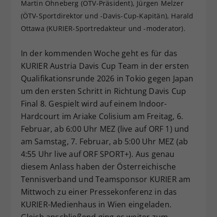
Martin Ohneberg (ÖTV-Präsident), Jürgen Melzer
Dieser Wert speichert Ihre Consent-
(ÖTV-Sportdirektor und -Davis-Cup-Kapitän), Harald
Einstellungen. Unter anderem eine
Ottawa (KURIER-Sportredakteur und -moderator).
zufällig generierte ID, für die
Zweck
historische Speicherung Ihrer
In der kommenden Woche geht es für das
vorgenommen Einstellungen, falls der
Webseiten-Betreiber dies eingestellt
KURIER Austria Davis Cup Team in der ersten
hat.
Qualifikationsrunde 2026 in Tokio gegen Japan
um den ersten Schritt in Richtung Davis Cup
Final 8. Gespielt wird auf einem Indoor-
Hardcourt im Ariake Colisium am Freitag, 6.
Februar, ab 6:00 Uhr MEZ (live auf ORF 1) und
am Samstag, 7. Februar, ab 5:00 Uhr MEZ (ab
4:55 Uhr live auf ORF SPORT+). Aus genau
diesem Anlass haben der Österreichische
Tennisverband und Teamsponsor KURIER am
Mittwoch zu einer Pressekonferenz in das
KURIER-Medienhaus in Wien eingeladen.
Gleich anschließend ging es weiter zum