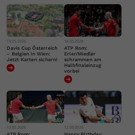
19.05.2026
14.05.2026
Davis Cup Österreich
ATP Rom:
– Belgien in Wien:
Erler/Miedler
Jetzt Karten sichern!
schrammen am
Halbfinaleinzug
vorbei
12.05.2026
12.05.2026
ATP Rom:
Happy Birthday,